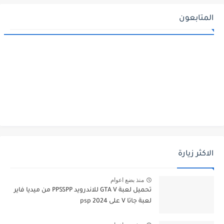
المتابعون
الاكثر زيارة
منذ بضع اعوام
تحميل لعبة GTA V للاندرويد PPSSPP من ميديا فاير
لعبة جاتا V على psp 2024