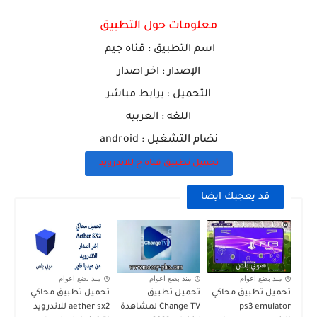
معلومات حول التطبيق
اسم التطبيق : قناه جيم
الإصدار : اخر اصدار
التحميل : برابط مباشر
اللغه : العربيه
نضام التشغيل : android
تحميل تطبيق قناه ج للاندرويد
قد يعجبك ايضا
منذ بضع اعوام
منذ بضع اعوام
منذ بضع اعوام
تحميل تطبيق محاكي
تحميل تطبيق
تحميل تطبيق محاكي
ps3 emulator
Change TV لمشاهدة
aether sx2 للاندرويد