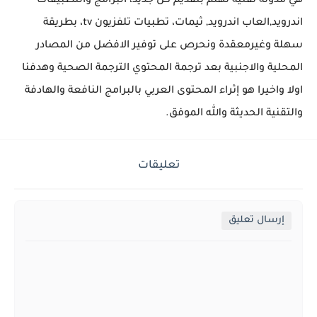
هي مدونة تقنية تهتم بتقديم كل جديد، البرامج والتطبيقات
تحميل لعبة جاتا فايس سيتي مهكرة لعبة GTA Vice City...
اندرويد,العاب اندرويد, ثيمات، تطبيات تلفزيون tv، بطريقة
سهلة وغيرمعقدة ونحرص على توفير الافضل من المصادر
المحلية والاجنبية بعد ترجمة المحتوي الترجمة الصحية وهدفنا
اولا واخيرا هو إثراء المحتوى العربي بالبرامج النافعة والهادفة
والتقنية الحديثة والله الموفق.
تعليقات
إرسال تعليق