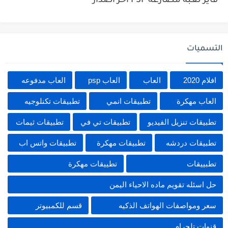
فاير لعبة مصارعة PSP اخر اصدار
التسميات
افلام 2020
العاب
العاب psp
العاب مدفوعه
العاب مهكرة
تطبيقات انمي
تطبيقات تكنلوجيه
تطبيقات تنزيل الفيديو
تطبيقات تي في
تطبيقات ثيمات
تطبيقات دردشه
تطبيقات مهكرة
تطبيقات واتس اب
تطبييقات
تطييقات مهكرة
حل اسئله تقويم ماده الاحياء اليمن
سعر ومواصفات الهواتف الذكيه
قسم للكمبيوتر
قنوات تلجرام