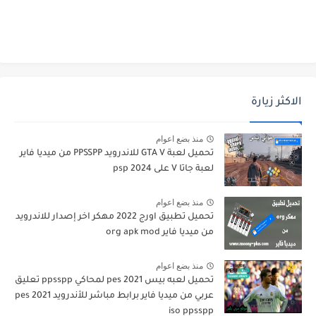
الاكثر زيارة
منذ بضع اعوام
تحميل لعبة GTA V للاندرويد PPSSPP من ميديا فاير
لعبة جاتا V على psp 2024
منذ بضع اعوام
تحميل تطبيق اورج 2022 مهكر اخر إصدار للاندرويد
من ميديا فاير org apk mod
منذ بضع اعوام
تحميل لعبه بيس pes 2021 لمحاكي ppsspp تعليق
عربي من ميديا فاير برابط مباشر للأندرويد pes 2021
iso ppsspp