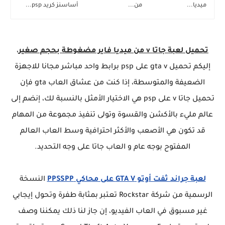
ميديا...
من...
أساسنز كريد psp...
تحميل لعبة جاتا v من ميديا فاير مضغوطة بحجم صغير
،
إليكم تحميل gta v على psp برابط واحد مباشر مجانا للاجهزة
الضعيفة والمتوسطة، إذا كنت من عشاق العاب gta فإن
تحميل جاتا v على psp هي الاختيار الأمثل بالنسبة لك، إنضم إلى
عالم مليء بالأكشن والقسوة وتولى تنفيذ مجموعة من المهام
قد تكون هي الأصعب والأكثر احترافية وسط العاب العالم
المفتوح بوجه عام و العاب جاتا على وجه التحديد.
لعبة جراند ثفت أوتو GTA V على محاكي PPSSPP
النسخة
الرسمية من شركة Rockstar تعتبر بمثابة طفرة وتحول إيجابي
غير مسبوق في العاب الفيديو، إن جاز لنا ذلك يمكننا وصف