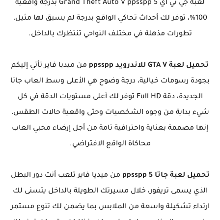
لعبة جي تي اي 5 Grand Theft Auto V ppsspp بدرجة واقعية
100%، توفر لك أحداث تحاكي الواقع بدرجة لم يسبق لها مثيل،
تطورات مذهلة في مختلف النواحي تنتظرك بالداخل.
تحميل لعبة GTA V للاندرويد ppsspp
من ميديا فاير تأتي إليكم
بجودة رسومات خيالية، درجة وضوح هي الأعلى وسط العاب جاتا
الجديدة، دقة Full HD توفر لك أعلى مستويات الدقة في كل
شيء بداية من وجوه الشخصيات وحتى واقعية حالات الطقس،
إنها مصممة بعناية واحترافية تامة من أجل إرضاء محبي العاب
محاكاة الواقع الافتراضي.
تحميل لعبة جاتا 5 ppsspp
من ميديا فاير تلعب أنت دور البطل
الذي يسمى تريفور، خلال مسيرتك الطويلة بالداخل يتسنى لك
ارتداء تشكيلة واسعة من الملابس بما يضمن لك تنوع مستمر