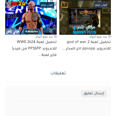
العاب psp
العاب psp
منذ بضع اعوام
منذ بضع اعوام
تحميل لعبة god of war 2
تحميل لعبة WWE 2k24
للاندرويد ppsspp اخر اصدار...
للاندرويد PPSSPP من ميديا
فاير لعبة...
تعليقات
إرسال تعليق