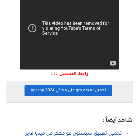
رابط التحميل ↓↓↓
تحميل لعبه gta v على محاكي ppsspp 2024
شاهد أيضاً :
تحميل تطبيق سبستون غو مهكر من ميديا فاير