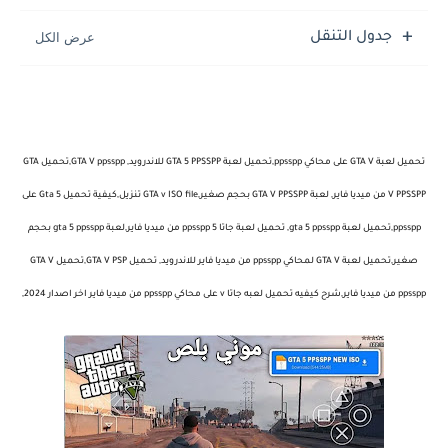
تحميل لعبة جاتا فايس سيتي مهكرة لعبة GTA Vice City...
جدول التنقل
تحميل لعبة GTA V على محاكي ppsspp,تحميل لعبة GTA 5 PPSSPP للاندرويد, GTA V ppsspp,تحميل GTA
V PPSSPP من ميديا فاير, لعبة GTA V PPSSPP بحجم صغير,GTA v ISO file تنزيل,كيفية تحميل Gta 5 على
ppsspp,تحميل لعبة gta 5 ppsspp, تحميل لعبة جاتا 5 ppsspp من ميديا فاير,لعبة gta 5 ppsspp بحجم
صغير,تحميل لعبة GTA V لمحاكي ppsspp من ميديا فاير للاندرويد, تحميل GTA V PSP,تحميل GTA V
ppsspp من ميديا فاير,شرح كيفيه تحميل لعبه جاتا v على محاكي ppsspp من ميديا فاير اخر اصدار 2024,