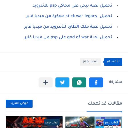
تحميل لعبه ببجي على محاكي psp للاندرويد
تحميل stick war legacy مهكرة من ميديا فاير
تحميل لعبة ملك الطاره للأندرويد من ميديا فاير
تحميل لعبة god of war على psp من ميديا فاير
الأقسام
العاب psp
مقالات قد تهمك
عرض المزيد
العاب psp
العاب psp