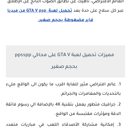
العالم الافتراضي، ناهيك عن تطابق الصوت الناتج عن الإطلاق
عبر كل سلاح على حدة بعد
تحميل لعبة GTA V psp من ميديا
فاير مضغوطة بحجم صغير.
مميزات تحميل لعبة GTA V على محاكي ppsspp
بحجم صغير
عالم افتراضي مثير للغاية اقرب ما يكون الى الواقع مليء
بالتحديات والمغامرات والجرائم.
جرافيك متطور يعمل بتقنية 4K بالإضافة الي رسوم فائقة
الدقة ومؤثرات مقتبسة من الواقع.
إمكانية مشاركة الأصدقاء اللعب في مباريات متعدد