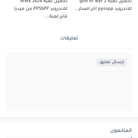
تحميل لعبة god of war 2
تحميل لعبة WWE 2k24
للاندرويد ppsspp اخر اصدار...
للاندرويد PPSSPP من ميديا
فاير لعبة...
تعليقات
إرسال تعليق
المتابعون