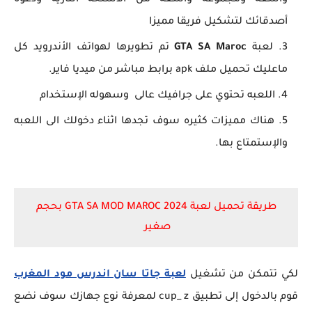
واسعة ومجموعة واسعة من الأسلحة النارية ودعوة
أصدقائك لتشكيل فريقا مميزا
لعبة
GTA SA Maroc
تم تطويرها لهواتف الأندرويد كل
ماعليك تحميل ملف apk برابط مباشر من ميديا فاير.
اللعبه تحتوي على جرافيك عالى وسهوله الإستخدام
هناك مميزات كثيره سوف تجدها اثناء دخولك الى اللعبه
والإستمتاع بها.
طريقة تحميل لعبة GTA SA MOD MAROC 2024 بحجم
صغير
لكي تتمكن من تشغيل
لعبة جاتا سان اندرس مود المغرب
قوم بالدخول إلى تطبيق cup_ z لمعرفة نوع جهازك سوف نضع