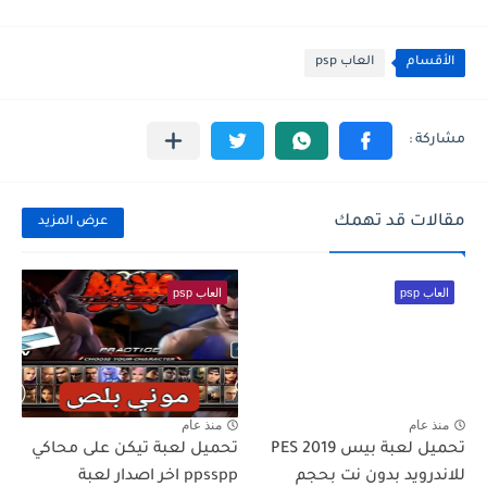
الأقسام
العاب psp
مقالات قد تهمك
عرض المزيد
العاب psp
العاب psp
منذ عام
منذ عام
تحميل لعبة بيس PES 2019
تحميل لعبة تيكن على محاكي
للاندرويد بدون نت بحجم
ppsspp اخر اصدار لعبة