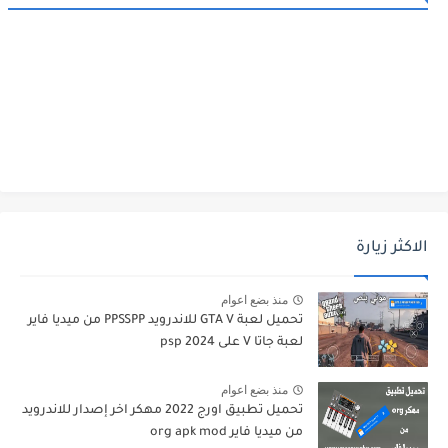
الاكثر زيارة
منذ بضع اعوام
تحميل لعبة GTA V للاندرويد PPSSPP من ميديا فاير
لعبة جاتا V على psp 2024
منذ بضع اعوام
تحميل تطبيق اورج 2022 مهكر اخر إصدار للاندرويد
من ميديا فاير org apk mod