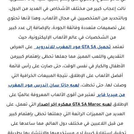
نالت إعجاب كبير من مختلف الأشخاص في العديد من الدول،
وبالتحديد من المتخصيين في مجال الألعاب، وهذا لأنها تحتوي
على تصميمات متعددة وفائقة الجودة، بالإضافة إلى عدد كبير
من الشخصيات في عالم الألعاب الإليكترونية، حيث
تعتمد
تحميل GTA SA مود المغرب للاندرويد
على العرض
التقديمي واللعب المميز، مما جعلها تحظى بإهتمام كبيرمن
الأطفال والكبار في نفس الوقت، حتى صارت على رأس قائمة
أفضل الألعاب على الإطلاق، نتيجة المبيعات الخرافية التي
وصلت لها، حتى تخطت،
لعبه جاتا سان اندرس مود المغرب
من ميديا فاير
تعتبر من أقوى الألعاب المعروفة عالميًا على
الإطلاق.
لعبه GTA SA Maroc مهكره اخر اصدار
التي تعمل، على
العديد من المميزات الرائعة التي جعلتها تحظى بإهتمام كبير
من قبل اللاعبين في مختلف دول العالم، مما ساعدها على
تحقيق إستفادة كبيرة لدى مستخدميها والإنتشار بها بطريقة