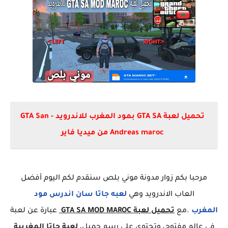
تحميل لعبة GTA SA بمود المغرب للاندرويد - GTA San
Andreas maroc من ميديا فاير
مرحبا بكم زوار مدونة موني بلص سنقدم لكم اليوم أفضل
العاب الاندرويد وهي
لعبه جاتا سان اندرس مود
المغرب
.مع
تحميل لعبة GTA SA MOD MAROC
عبارة عن لعبة
في عالم مفتوح، وتحتوي على رسم جميل،
لعبة جاتا المغربية