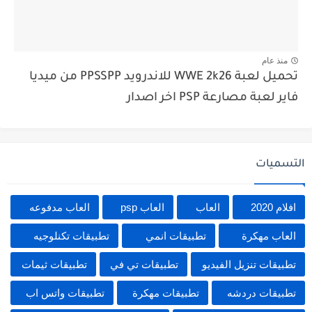
منذ عام
تحميل لعبة WWE 2k26 للاندرويد PPSSPP من ميديا
فاير لعبة مصارعة PSP اخر اصدار
التسميات
افلام 2020
العاب
العاب psp
العاب مدفوعه
العاب مهكرة
تطبيقات انمي
تطبيقات تكنلوجيه
تطبيقات تنزيل الفيديو
تطبيقات تي في
تطبيقات ثيمات
تطبيقات دردشه
تطبيقات مهكرة
تطبيقات واتس اب