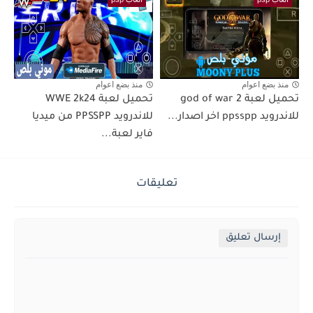
منذ بضع اعوام
منذ بضع اعوام
تحميل لعبة god of war 2
تحميل لعبة WWE 2k24
للاندرويد ppsspp اخر اصدار...
للاندرويد PPSSPP من ميديا
فاير لعبة...
تعليقات
إرسال تعليق