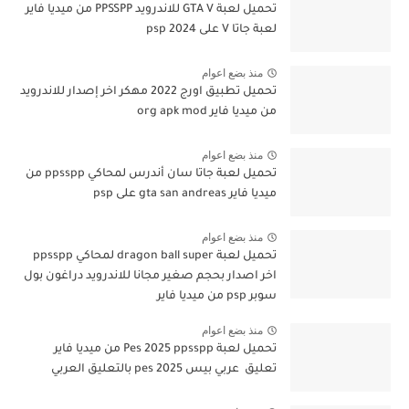
تحميل لعبة GTA V للاندرويد PPSSPP من ميديا فاير
لعبة جاتا V على psp 2024
منذ بضع اعوام
تحميل تطبيق اورج 2022 مهكر اخر إصدار للاندرويد
من ميديا فاير org apk mod
منذ بضع اعوام
تحميل لعبة جاتا سان أندرس لمحاكي ppsspp من
ميديا فاير gta san andreas على psp
منذ بضع اعوام
تحميل لعبة dragon ball super لمحاكي ppsspp
اخر اصدار بحجم صغير مجانا للاندرويد دراغون بول
سوبر psp من ميديا فاير
منذ بضع اعوام
تحميل لعبة Pes 2025 ppsspp من ميديا فاير
تعليق عربي بيس pes 2025 بالتعليق العربي