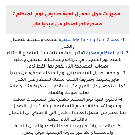
مميزات حول تحميل لعبة صديقي توم المتكلم 2
مهكرة اخر اصدار من ميديا فاير
1-
لعبة My Talking Tom 2 مهكرة
ممتعة ومسلية للصغار
والكبار.
2-
توم المتكلم مهكرة
تعتبر لعبة مسلية حيث تعتمد ع الاعتناء
بالقط توم المتجدد في حركاته ومتطلباته تسجيل وتقليد
أصوات المضحكة التي يقوم بها القط توم.
3-
واجهة
تحميل لعبه صديقي توم المتكلم مهكرة من ميديا
فاير
بسيطة وطريقة اللعب سهلة للصغار قبل الكبار
كما ستحصل على المرح مثل سيقوم بالسخرية منك واعادة
تقليد صوتك وكلامك.
4- تحتوي
لعبة توم المتكلم مهكرة
على تصميمات مذهله
ورسوماتها جذابة وحجم اللعبة صغير خفيف على الجهاز
كما تعتبر من افضل العاب الاطفال التي لا تحتاج الى الاتصال
بالانترنت اثناء اللعب
5- هناك مميزات كثيره ستجدها اثناء دخولك الى اللعبه
والاستمتاع بها عبر مدونة الرسميه موني بلص.