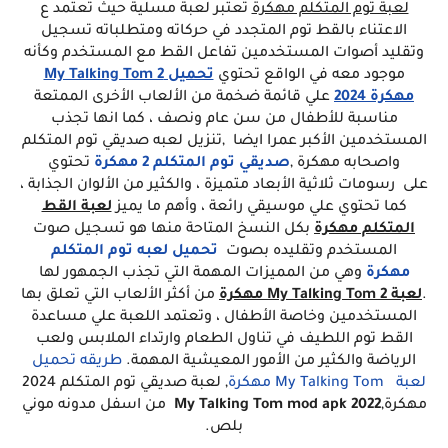
لعبة توم المتكلم مهكرة
تعتبر لعبة مسلية حيث تعتمد ع
الاعتناء بالقط توم المتجدد في حركاته ومتطلباته تسجيل
وتقليد أصوات المستخدمين تفاعل القط مع المستخدم وكأنه
موجود معه في الواقع تحتوي
تحميل My Talking Tom 2
مهكرة 2024
علي قائمة ضخمة من الألعاب الأخرى الممتعة
مناسبة للأطفال من سن عام ونصف ، كما انها تجذب
المستخدمين الأكبر عمرا ايضا ,
تنزيل لعبه صديقي توم المتكلم
واصحابه مهكرة
,
صديقي توم المتكلم 2 مهكرة
تحتوي
على رسومات ثلاثية الأبعاد متميزة ، والكثير من الألوان الجذابة ،
كما تحتوي علي موسيقي رائعة ، وأهم ما يميز
لعبة القط
المتكلم مهكرة
بكل النسخ المتاحة منها هو تسجيل صوت
المستخدم وتقليده بصوت
تحميل لعبه توم المتكلم
مهكرة
وهي من المميزات المهمة التي تجذب الجمهور لها
.
لعبة My Talking Tom 2 مهكرة
من أكثر الألعاب التي تعلق بها
المستخدمين وخاصة الأطفال ، وتعتمد اللعبة علي مساعدة
القط توم اللطيف في تناول الطعام وارتداء الملابس ولعب
الرياضة والكثير من الأمور المعيشية المهمة.
طريقه تحميل
لعبة My Talking Tom مهكرة
, لعبة صديقي توم المتكلم 2024
مهكرة,
My Talking Tom mod apk 2022
من اسفل مدونه موني
بلص.