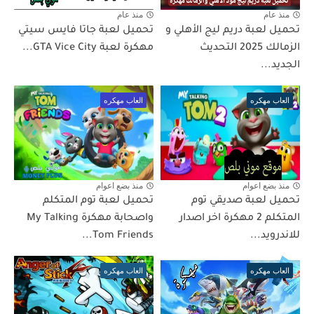
منذ عام
منذ عام
تحميل لعبة دريم ليج الأهلي و
تحميل لعبة جاتا فايس سيتي
الزمالك 2025 التحديث
مهكرة لعبة GTA Vice City...
الجديد...
العاب مهكره
العاب مهكره
منذ بضع اعوام
منذ بضع اعوام
تحميل لعبة صديقي توم
تحميل لعبة توم المتكلم
المتكلم 2 مهكرة اخر اصدار
واصحابة مهكرة My Talking
للاندرويد...
Tom Friends...
العاب مهكره
العاب مهكره