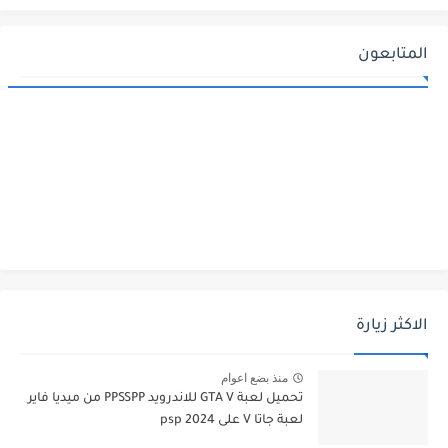
المتابعون
الاكثر زيارة
منذ بضع اعوام
تحميل لعبة GTA V للاندرويد PPSSPP من ميديا فاير
لعبة جاتا V على psp 2024