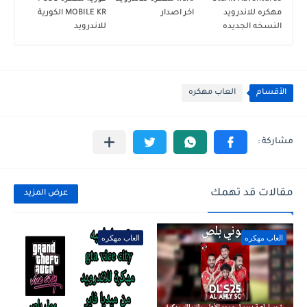
مهكره للاندرويد
اخر اصدار
MOBILE KR الكورية
النسخه الجديده
للاندرويد
الأقسام
العاب مهكره
مقالات قد تهمك
عرض المزيد
العاب مهكره
العاب مهكره