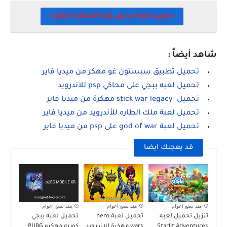
تحميل لعبة صديقي توم المتكلم 2 مهكرة
شاهد أيضاً :
تحميل تطبيق سبستون غو مهكر من ميديا فاير
تحميل لعبه ببجي على محاكي psp للاندرويد
تحميل stick war legacy مهكرة من ميديا فاير
تحميل لعبة ملك الطاره للأندرويد من ميديا فاير
تحميل لعبة god of war على psp من ميديا فاير
قد يعجبك ايضا
منذ بضع اعوام
منذ بضع اعوام
منذ بضع اعوام
تنزيل تحميل لعبه
تحميل لعبة hero
تحميل لعبه ببجي
Starlit Adventures
wars مهكرة للاندرويد
كوريه مهكره PUBG