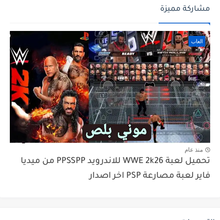
مشاركة مميزة
العاب
منذ عام
تحميل لعبة WWE 2k26 للاندرويد PPSSPP من ميديا
فاير لعبة مصارعة PSP اخر اصدار