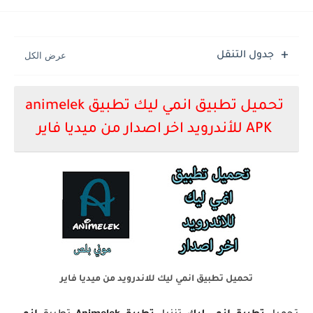
تحميل لعبة جاتا فايس سيتي مهكرة لعبة GTA Vice City...
جدول التنقل
تحميل تطبيق انمي ليك تطبيق animelek
APK للأندرويد اخر اصدار من ميديا فاير
تحميل تطبيق انمي ليك للاندرويد من ميديا فاير