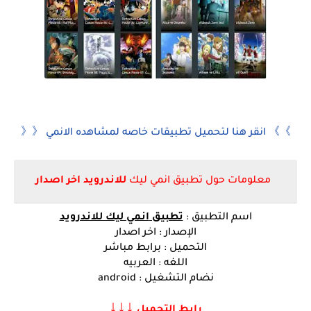
》》 انقر هنا لتحميل تطبيقات خاصه لمشاهده الانمي 《《
معلومات حول
تطبيق انمي ليك
للاندرويد اخر اصدار
اسم التطبيق :
تطبيق
انمي ليك للاندرويد
الإصدار : اخر اصدار
التحميل : برابط مباشر
اللغه : العربيه
نضام التشغيل : android
↓↓↓
رابط التحميل