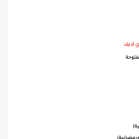
ي لايف
فتوحة
ة)
ورمضانية)