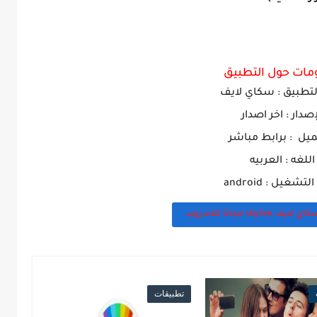
مات حول التطبيق
تطبيق : سكاي لايف
إصدار : اخر اصدار
ميل : برابط مباشر
اللغه : العربيه
تشغيل : android
sk مجانا للاندرويد
تطبيقات