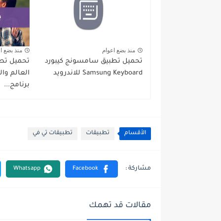
منذ بضع اعوام
منذ بضع ا
تحميل تطبيق سامسونج كيبورد
تحميل تطب
Samsung Keyboard للاندرويد
العالم وا
برنامج...
الأقسام
تطبيقات
تطبيقات تي في
مقالات قد تهمك