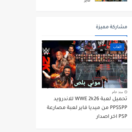
فاير
مشاركة مميزة
العاب
منذ عام
تحميل لعبة WWE 2k26 للاندرويد
PPSSPP من ميديا فاير لعبة مصارعة
PSP اخر اصدار