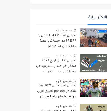
الاكثر زيارة
منذ بضع اعوام
تحميل لعبة GTA V للاندرويد
PPSSPP من ميديا فاير لعبة
جاتا V على psp 2024
منذ بضع اعوام
تحميل تطبيق اورج 2022
مهكر اخر إصدار للاندرويد من
ميديا فاير org apk mod
منذ بضع اعوام
تحميل لعبه بيس pes 2021
لمحاكي ppsspp تعليق عربي
من ميديا فاير برابط مباشر
للأندرويد pes 2021 iso
منذ بضع اعوام
ppsspp