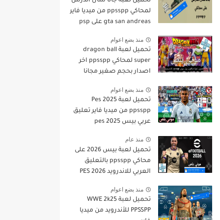
تحميل لعبة جاتا سان أندرس
لمحاكي ppsspp من ميديا فاير
gta san andreas على psp
منذ بضع اعوام
تحميل لعبة dragon ball
super لمحاكي ppsspp اخر
اصدار بحجم صغير مجانا
للاندرويد دراغون بول سوبر
منذ بضع اعوام
psp من ميديا فاير
تحميل لعبة Pes 2025
ppsspp من ميديا فاير تعليق
عربي بيس pes 2025
بالتعليق العربي
منذ عام
تحميل لعبة بيس 2026 على
محاكي ppsspp بالتعليق
العربي للاندرويد PES 2026
تعليق عربي بدون نت بحجم
منذ بضع اعوام
صغير من ميديا فاير
تحميل لعبة WWE 2k25
PPSSPP للأندرويد من ميديا