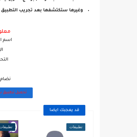
وغيرها ستكتشفها بعد تجريب التطبيق
معلو
اسم ال
ال
التح
نضام ال
تحميل تطبيق سكاي لايف ylive
قد يعجبك ايضا
تطبيقات
تطبيقات