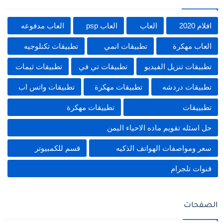
افلام 2020
العاب
العاب psp
العاب مدفوعه
العاب مهكرة
تطبيقات انمي
تطبيقات تكنلوجيه
تطبيقات تنزيل الفيديو
تطبيقات تي في
تطبيقات ثيمات
تطبيقات دردشه
تطبيقات مهكرة
تطبيقات واتس اب
تطبييقات
تطييقات مهكرة
حل اسئله تقويم ماده الاحياء اليمن
سعر ومواصفات الهواتف الذكيه
قسم للكمبيوتر
قنوات تلجرام
الصفحات