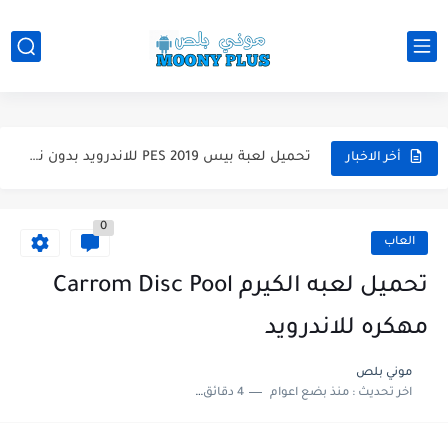
تحميل لعبة Total Football مهكرة 2025 اخر اصدار للأندرويد لعبة...
تحميل تطبيق اورج 2025 مهكر من ميديا فاير تطبيق ORG...
تحميل لعبة دريم ليج الأهلي و الزمالك 2025 التحديث الجديد...
تحميل لعبة بيس PES 2019 للاندرويد بدون نت بحجم نسخه...
أخر الاخبار
تحميل لعبة جاتا GTA 4 IV مهكرة 2025 اخر اصدار...
0
تحميل لعبة جاتا فايس سيتي مهكرة لعبة GTA Vice City...
العاب
تحميل لعبه الكيرم Carrom Disc Pool
مهكره للاندرويد
موني بلص
اخر تحديث :
منذ بضع اعوام
4 دقائق للقراءة