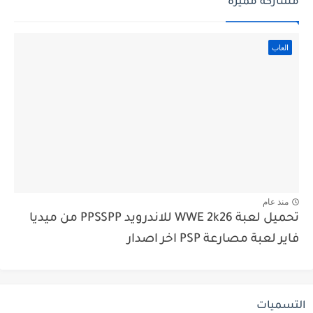
مشاركة مميزة
العاب
منذ عام
تحميل لعبة WWE 2k26 للاندرويد PPSSPP من ميديا
فاير لعبة مصارعة PSP اخر اصدار
التسميات