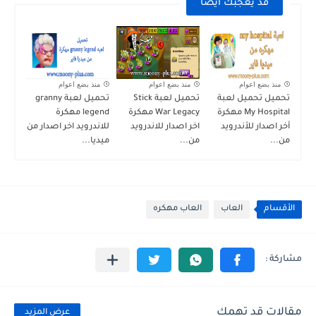
قد يعجبك ايضا
منذ بضع اعوام
منذ بضع اعوام
منذ بضع اعوام
تحميل تحميل لعبة
تحميل لعبة Stick
تحميل لعبة granny
My Hospital مهكرة
War Legacy مهكرة
legend مهكرة
أخر اصدار للأندرويد
اخر اصدار للاندرويد
للاندرويد اخر اصدار من
من...
من...
ميديا...
الأقسام
العاب
العاب مهكره
مقالات قد تهمك
عرض المزيد