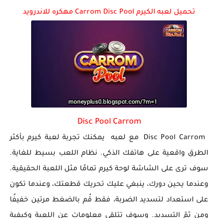
تحميل لعبه الكيرم Carrom Disc Pool مهكره للاندرويد
Disc Pool Carrom
Disc Pool Carrom مع لعبه يمكنك تجربة لعبة كيرم بأكثر
الطرق واقعية على هاتفك الذكي. نظام اللعب بسيط للغاية.
سوف ترى على الشاشة لوحة كيرم تمامًا مثل اللعبة الحقيقية.
وعندما يحين دورك، ينبغي عليك تحريك قطعتك، وعندما تكون
على استعداد لتسديد الضربة، فقط قُم بالضغط مرتين خفيفًا
ومن ثمّ التسديد. وسوف تتلقى معلومات عن اللعبة وكيفية