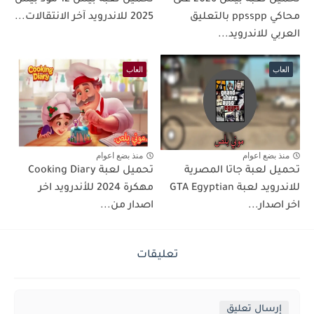
تحميل لعبة بيس 2026 على
تحميل لعبة بيس 12 مود بيس
محاكي ppsspp بالتعليق
2025 للاندرويد آخر الانتقالات...
العربي للاندرويد...
العاب
العاب
منذ بضع اعوام
منذ بضع اعوام
تحميل لعبة جاتا المصرية
تحميل لعبة Cooking Diary
للاندرويد لعبة GTA Egyptian
مهكرة 2024 للأندرويد اخر
اخر اصدار...
اصدار من...
تعليقات
إرسال تعليق