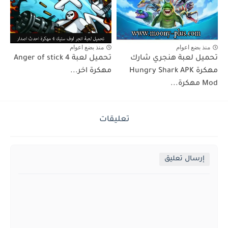
منذ بضع اعوام
منذ بضع اعوام
تحميل لعبة هنجري شارك
تحميل لعبة Anger of stick 4
مهكرة Hungry Shark APK
مهكرة اخر...
Mod مهكرة...
تعليقات
إرسال تعليق