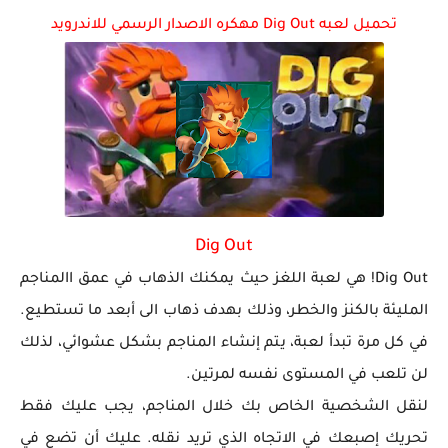
تحميل لعبه Dig Out مهكره الاصدار الرسمي للاندرويد
تحميل لعبة جاتا فايس سيتي مهكرة لعبة GTA Vice City...
Dig Out
Dig Out! هي لعبة اللغز حيث يمكنك الذهاب في عمق االمناجم
المليئة بالكنز والخطر، وذلك بهدف ذهاب الى أبعد ما تستطيع.
في كل مرة تبدأ لعبة، يتم إنشاء المناجم بشكل عشوائي، لذلك
لن تلعب في المستوى نفسه لمرتين.
لنقل الشخصية الخاص بك خلال المناجم، يجب عليك فقط
تحريك إصبعك في الاتجاه الذي تريد نقله. عليك أن تضع في