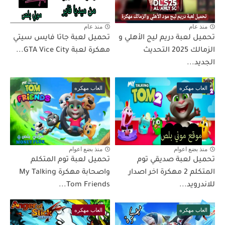
منذ عام
منذ عام
تحميل لعبة دريم ليج الأهلي و
تحميل لعبة جاتا فايس سيتي
الزمالك 2025 التحديث
مهكرة لعبة GTA Vice City...
الجديد...
العاب مهكره
العاب مهكره
منذ بضع اعوام
منذ بضع اعوام
تحميل لعبة صديقي توم
تحميل لعبة توم المتكلم
المتكلم 2 مهكرة اخر اصدار
واصحابة مهكرة My Talking
للاندرويد...
Tom Friends...
العاب مهكره
العاب مهكره