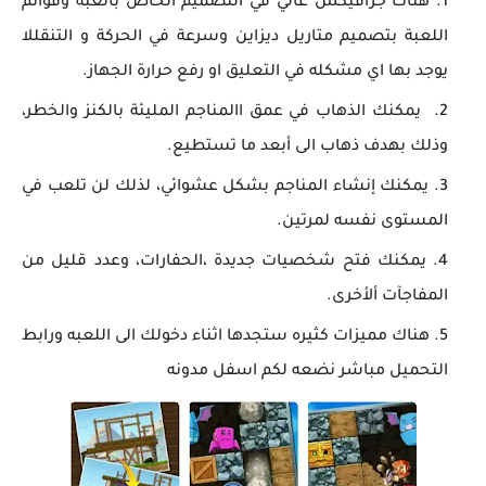
هناك جرافيكس عالي في التصميم الخاص بالعبة وقوائم
اللعبة بتصميم متاريل ديزاين وسرعة في الحركة و التنقللا
يوجد بها اي مشكله في التعليق او رفع حرارة الجهاز.
يمكنك الذهاب في عمق االمناجم المليئة بالكنز والخطر،
وذلك بهدف ذهاب الى أبعد ما تستطيع.
يمكنك إنشاء المناجم بشكل عشوائي، لذلك لن تلعب في
المستوى نفسه لمرتين.
يمكنك فتح شخصيات جديدة ،الحفارات، وعدد قليل من
المفاجآت ألأخرى.
هناك مميزات كثيره ستجدها اثناء دخولك الى اللعبه ورابط
التحميل مباشر نضعه لكم اسفل مدونه