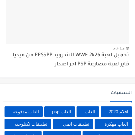
منذ عام
تحميل لعبة WWE 2k26 للاندرويد PPSSPP من ميديا
فاير لعبة مصارعة PSP اخر اصدار
التسميات
افلام 2020
العاب
العاب psp
العاب مدفوعه
العاب مهكرة
تطبيقات انمي
تطبيقات تكنلوجيه