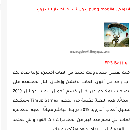
ة GTA Vice City...
FPS Battle
 كنت تُفضل قضاء وقت ممتع في ألعاب أكشن؛ فإننا نقدم لكم
 أب واحد من أقوى ألعاب الأكشن وإطلاق النار المعتمدة على
التحرك بقوة ومن ثم ضرب العدو والقضاء عليه، حيث يمكنكم من خلال قسم تحميل ألعاب موبايل 2019
تحميل لعبة الأكشن لأندرويد برابط واحد مباشر مجانًا. هذه اللعبة مقدمة من المطور Timuz Games ويمكنكم
زوارنا الكرام الحصول عليها مباشرةً من خلال تحميل ألعاب أندرويد 2019 برابط مباشر مجانًا. لعبة المغامرة
لعاب التي تضم عدد كبير من المغامرات ذات القوة والتي تعتمد
ى العدو قبل أن يدلو بدلوه وينتصر عليك.