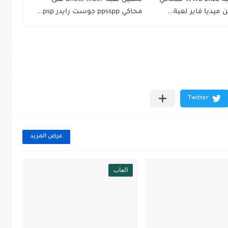
محاكي ppsspp جوست رايدر psp...
عرض المزيد
العاب