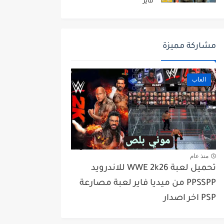
فاير
مشاركة مميزة
العاب
منذ عام
تحميل لعبة WWE 2k26 للاندرويد
PPSSPP من ميديا فاير لعبة مصارعة
PSP اخر اصدار