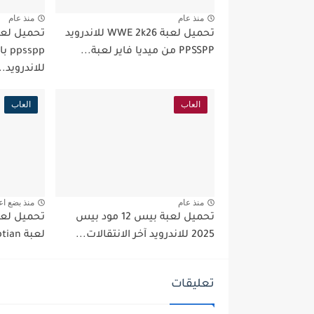
منذ عام
منذ عام
تحميل لعبة WWE 2k26 للاندرويد
PPSSPP من ميديا فاير لعبة...
spp
للاندرويد..
العاب
العاب
منذ عام
منذ بضع اع
تحميل لعبة بيس 12 مود بيس
تحميل لعبة
2025 للاندرويد آخر الانتقالات...
لعبة GTA Egyptian اخر اصدار...
تعليقات