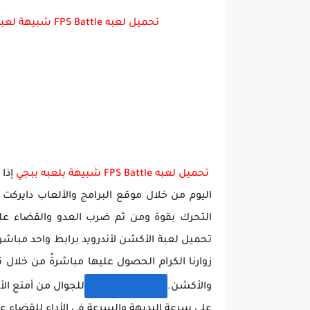
تحميل لعبه FPS Battle شبيهة لعبة بوبجي pubg mobile بدون نت اخر اصدار للاندرويد
تحميل لعبة جاتا فايس سيتي مهكرة لعب
تحميل لعبه FPS Battle شبيهة بلعبه ببجي
إذا
اليوم من خلال موقع البرامج والألعاب دايركت
والأكشن.
للجوال من أمتع الأ
على سرعة البديهة والسرعة في الأداء للقضاء عل