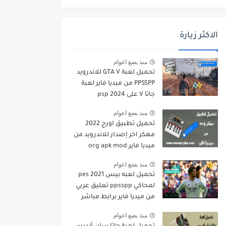
الاكثر زيارة
منذ بضع اعوام
تحميل لعبة GTA V للاندرويد
PPSSPP من ميديا فاير لعبة
جاتا V على psp 2024
منذ بضع اعوام
تحميل تطبيق اورج 2022
مهكر اخر إصدار للاندرويد من
ميديا فاير org apk mod
منذ بضع اعوام
تحميل لعبه بيس pes 2021
لمحاكي ppsspp تعليق عربي
من ميديا فاير برابط مباشر
للأندرويد pes 2021 iso
منذ بضع اعوام
ppsspp