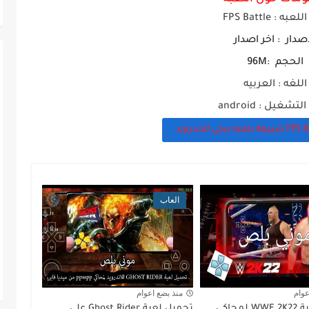
للعبه
: FPS Battle
اصدار : اخر اصدار
الحجم :96M
اللغه : العربيه
تشغيل : android
العاب
عوام
منذ بضع اعوام
تحميل لعبة WWE 2K22 لمحاكي
تحميل لعبة Ghost Rider على