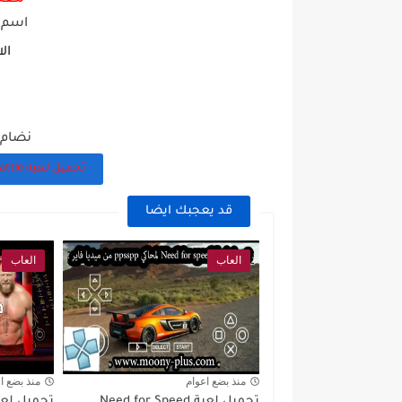
اسم ا
ال
نضام ال
تحميل لعبه FPS Battle شبيهة بلعبه ببجي للاندرويد
قد يعجبك ايضا
العاب
العاب
منذ بضع اعوام
منذ بضع ا
تحميل لعبة Need for Speed