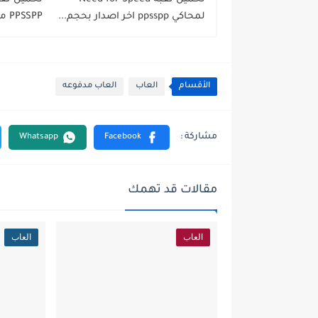
لمحاكي ppsspp اخر اصدار بحجم...
PPSSPP من ميديا فاير لعبة...
الأقسام
العاب
العاب مدفوعه
مقالات قد تهمك
العاب
العاب