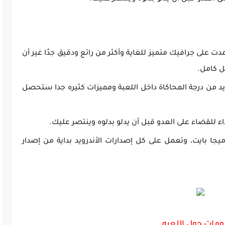
ة FPS Battle 2019 أنها اعتمدت على جرافيك متميز للغاية وأكثر من رائع ودقيق جدًا غير أن
ل كامل.
زيد من درجة المحاكاة داخل اللعبة ومميزات كثيره جدا ستحصل
ء للقضاء على العدو قبل أن يدلو بدلوه وينتصر عليك.
م هذه اللعبة يعادل فقط حوالي 100 ميجا بايت، وتعمل على كل إصدارات الأندرويد بداية من إصدار
مات حول اللعبه