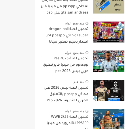
تحميل لعبة جاتا سان أندرس
لمحاكي ppsspp من ميديا فاير
gta san andreas على psp
منذ بضع اعوام
تحميل لعبة dragon ball
super لمحاكي ppsspp اخر
اصدار بحجم صغير مجانا
للاندرويد دراغون بول سوبر
منذ بضع اعوام
psp من ميديا فاير
تحميل لعبة Pes 2025
ppsspp من ميديا فاير تعليق
عربي بيس pes 2025
بالتعليق العربي
منذ عام
تحميل لعبة بيس 2026 على
محاكي ppsspp بالتعليق
العربي للاندرويد PES 2026
تعليق عربي بدون نت بحجم
منذ بضع اعوام
صغير من ميديا فاير
تحميل لعبة WWE 2k25
PPSSPP للأندرويد من ميديا