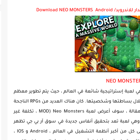
ة GTA Vice City...
NEO MONSTE
 مهكرة ، آر بي جي هي لعبة إستراتيجية شائعة في العالم ، حيث يتم تطوير معظم
الألقاب في هذا النوع على منصة المحمول من خلال بساطتها وشخصيتها. كان هناك العديد من RPGs الناجحة
مثل Avabel أو Legion of Heroes. في هذه المقالة ، سوف أعرض لعبة Neo Monsters (MOD ، تكلفة غير
ودة) من ناشر شركة NTT Resonant Inc ، وهي لعبة تعد بتحقيق أنفاس جديدة في سوق آر بي جي تظهر
علامات التشبع. يتم تطوير Neo Monsters على كل من أكبر أنظمة التشغيل في العالم ، Android و IOS ،