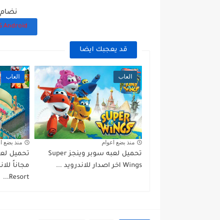
نضام ال
 Android
قد يعجبك ايضا
العاب
العاب
منذ بضع اعوام
منذ بضع ا
تحميل لعبه سوبر وينجز Super
Wings اخر اصدار للاندرويد ...
Resort...