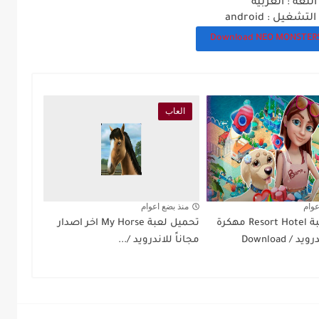
اللغه : العربيه
تشغيل : android
Download NEO MONSTERS
العاب
عوام
منذ بضع اعوام
تحميل لعبة Resort Hotel مهكرة
تحميل لعبة My Horse اخر اصدار
مجاناً للاندرويد / Download
مجاناً للاندرويد /...