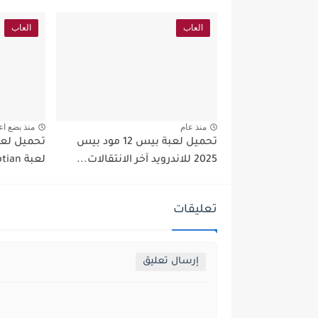
العاب
العاب
منذ عام
منذ بضع اع
تحميل لعبة بيس 12 مود بيس
تحميل لعبة
2025 للاندرويد آخر الانتقالات...
لعبة GTA Egyptian اخر اصدار...
تعليقات
إرسال تعليق