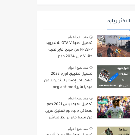
الاكثر زيارة
منذ بضع اعوام
تحميل لعبة GTA V للاندرويد
PPSSPP من ميديا فاير لعبة
جاتا V على psp 2024
منذ بضع اعوام
تحميل تطبيق اورج 2022
مهكر اخر إصدار للاندرويد من
ميديا فاير org apk mod
منذ بضع اعوام
تحميل لعبه بيس pes 2021
لمحاكي ppsspp تعليق عربي
من ميديا فاير برابط مباشر
للأندرويد pes 2021 iso
منذ بضع اعوام
ppsspp