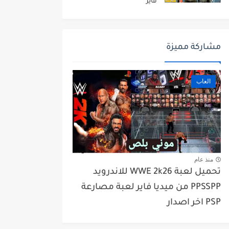
فاير
مشاركة مميزة
العاب
منذ عام
تحميل لعبة WWE 2k26 للاندرويد
PPSSPP من ميديا فاير لعبة مصارعة
PSP اخر اصدار