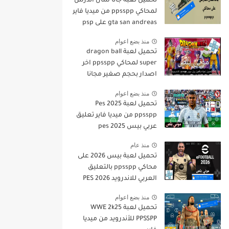
تحميل لعبة جاتا سان أندرس
لمحاكي ppsspp من ميديا فاير
gta san andreas على psp
منذ بضع اعوام
تحميل لعبة dragon ball
super لمحاكي ppsspp اخر
اصدار بحجم صغير مجانا
للاندرويد دراغون بول سوبر
منذ بضع اعوام
psp من ميديا فاير
تحميل لعبة Pes 2025
ppsspp من ميديا فاير تعليق
عربي بيس pes 2025
بالتعليق العربي
منذ عام
تحميل لعبة بيس 2026 على
محاكي ppsspp بالتعليق
العربي للاندرويد PES 2026
تعليق عربي بدون نت بحجم
منذ بضع اعوام
صغير من ميديا فاير
تحميل لعبة WWE 2k25
PPSSPP للأندرويد من ميديا