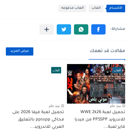
الأقسام
العاب
العاب مدفوعه
مقالات قد تهمك
عرض المزيد
العاب
العاب
منذ عام
منذ عام
تحميل لعبة WWE 2k26
تحميل لعبة فيفا 2026 على
للاندرويد PPSSPP من ميديا
محاكي ppsspp بالتعليق
فاير لعبة...
العربي للاندرويد...