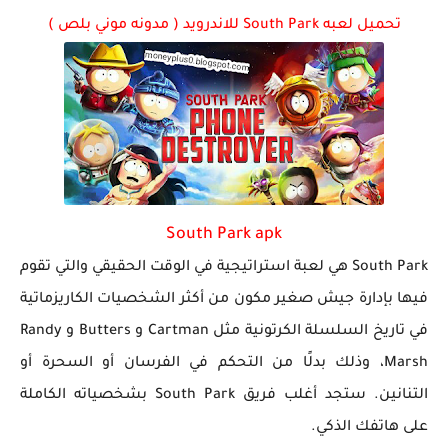
تحميل لعبه South Park للاندرويد ( مدونه موني بلص )
تحميل لعبة جاتا فايس سيتي مهكرة لعبة GTA Vice City...
South Park apk
South Park هي لعبة استراتيجية في الوقت الحقيقي والتي تقوم
فيها بإدارة جيش صغير مكون من أكثر الشخصيات الكاريزماتية
في تاريخ السلسلة الكرتونية مثل Cartman و Butters و Randy
Marsh، وذلك بدلًا من التحكم في الفرسان أو السحرة أو
التنانين. ستجد أغلب فريق South Park بشخصياته الكاملة
على هاتفك الذكي.