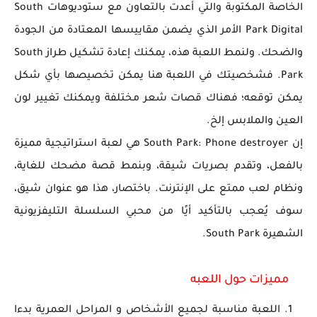
الخاصة المكتوبة والتي أعدت بالتعاون مع ستوديوهات South
Park Digital الأمر الذي يضمن مقاييسها المعتادة من الجودة
والضحك. ولنمط اللعبة هذه، يمكنك إعادة تشكيل طراز South
Park. فشخصيتك في اللعبة هنا يمكن تخصيصها بأي شكل
يمكن توقعه؛ فهناك قصات شعر مختلفة ويمكنك تغيير لون
العين والملابس إلخ.
إن South Park: Phone destroyer هي لعبة استراتيجية مميزة
بالفعل، وتقدم بصريات شيقة، وبنمط قصة مضحك للغاية،
ونظام لعب ممتع على الإنترنت. باختصار، هذا هو عنوان شيق،
سوف يُعجب بالتأكيد أيًا من محبي السلسلة التليفزيونية
الشهيرة South Park.
مميزات حول اللعبه
اللعبة مناسبة لجميع الأشخاص و المراحل العمرية بدءا