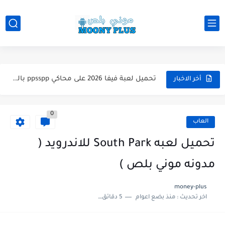
تحميل لعبة WWE 2k26 للاندرويد PPSSPP من ميديا فاير لعبة...
تحميل لعبة فيفا 2026 على محاكي ppsspp بالتعليق العربي للاندرويد...
أخر الاخبار
تحميل لعبة بيس 2026 على محاكي ppsspp بالتعليق العربي للاندرويد...
0
تحميل لعبة بيس 12 مود بيس 2025 للاندرويد آخر الانتقالات...
العاب
تحميل لعبة Total Football مهكرة 2025 اخر اصدار للأندرويد لعبة...
تحميل لعبه South Park للاندرويد (
تحميل تطبيق اورج 2025 مهكر من ميديا فاير تطبيق ORG...
مدونه موني بلص )
تحميل لعبة دريم ليج الأهلي و الزمالك 2025 التحديث الجديد...
money-plus
اخر تحديث :
منذ بضع اعوام
5 دقائق للقراءة
تحميل لعبة بيس PES 2019 للاندرويد بدون نت بحجم نسخه...
تحميل لعبة جاتا GTA 4 IV مهكرة 2025 اخر اصدار...