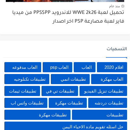
منذ عام
تحميل لعبة WWE 2k26 للاندرويد PPSSPP من ميديا
فاير لعبة مصارعة PSP اخر اصدار
التسميات
افلام 2020
العاب
العاب psp
العاب مدفوعه
العاب مهكرة
تطبيقات انمي
تطبيقات تكنلوجيه
تطبيقات تنزيل الفيديو
تطبيقات تي في
تطبيقات ثيمات
تطبيقات دردشه
تطبيقات مهكرة
تطبيقات واتس اب
تطبييقات
تطييقات مهكرة
حل اسئله تقويم ماده الاحياء اليمن