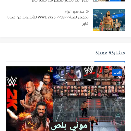
بدون نت بحجم صغير من ميديا فاير
منذ بضع اعوام
تحميل لعبة WWE 2k25 PPSSPP للأندرويد من ميديا
فاير
مشاركة مميزة
العاب