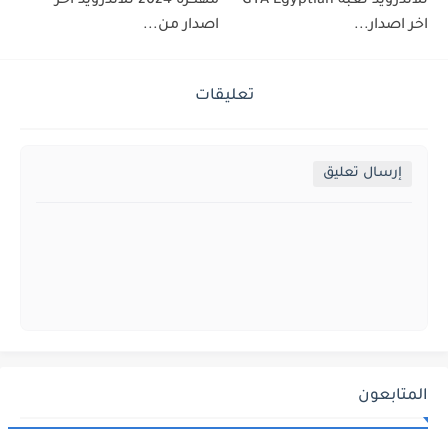
للاندرويد لعبة GTA Egyptian
مهكرة 2024 للأندرويد اخر
اخر اصدار...
اصدار من...
تعليقات
إرسال تعليق
المتابعون