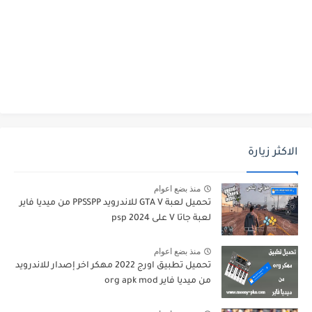
الاكثر زيارة
منذ بضع اعوام
تحميل لعبة GTA V للاندرويد PPSSPP من ميديا فاير
لعبة جاتا V على psp 2024
منذ بضع اعوام
تحميل تطبيق اورج 2022 مهكر اخر إصدار للاندرويد
من ميديا فاير org apk mod