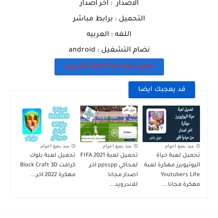
الاصدار : اخر اصدار
التحميل : برابط مباشر
اللغه : العربيه
نضام التشغيل : android
تحميل لعبه South Park للاندرويد
قد يعجبك ايضا
منذ بضع اعوام
منذ بضع اعوام
منذ بضع اعوام
تحميل لعبة حياة
تحميل لعبة FIFA 2021
تحميل لعبة بلوك
اليوتيوبرز مهكرة لعبة
لمحاكي ppsspp اخر
كرافت Block Craft 3D
Youtubers Life
اصدار مجانا
مهكرة 2022 اخر...
مهكرة مجانا...
للاندرويد...