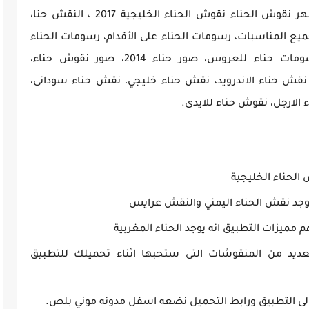
الهندية المعروفة بتقاليدها وعاداتها، ومن اشهر نقوش الحناء نقوش الحناء الخليجية 2017 ، النقش حنا،
جميع المناسبات، رسومات الحناء على الأقدام، رسومات الحناء
على الكتف، رسومات الحناء على اليدين، رسومات حناء للعروس، صور حناء 2014، صور نقوش حناء،
خلمثزؤخة، للاندرويد، مجاني، مجاني – Free، نقش حناء الاندرويد، نقش حناء خليجي، نقش حناء سودانى،
لارجل، نقوش حناء للايدى.
لحناء الخليجية
يوجد نقش الحناء اليمني والنقش عرايس
 مميزات التطبيق انه يوجد الحناء المغربية
عديد من المنقوشات التى ستحبها اثناء تحميلك للتطبيق
الى التطبيق ورابط التحميل نضعه اسفل مدونه موني بلص.