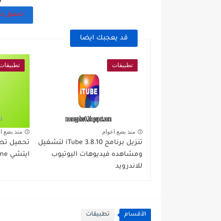
تحميل تط
قد يعجبك ايضا
تطبيقات
تطبيقات
منذ بضع اعوام
منذ بضع ا
تنزيل برنامج iTube 3.8.10 لتشغيل
تحميل تط
ومشاهده فيديوهات اليوتيوب
ايتشي add anime للاندرويد
للاندرويد
الأقسام
تطبيقات