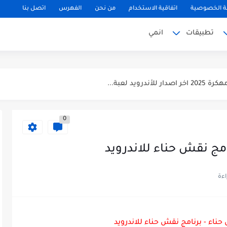
 الخصوصية
اتفاقية الاستخدام
من نحن
الفهرس
اتصل بنا
تطبيقات
انمي
0
لتحديث الجديد...
مج نقش حناء للاندرويد
ة GTA Vice City...
اء - برنامج نقش حناء للاندرويد