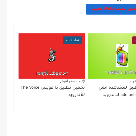
بيق نقش حناء للاندرويد
تطبيقات
عوام
منذ بضع اعوام
بيق لمشاهده انمي
تحميل تطبيق ذا فويس The Voice
للأندرويد