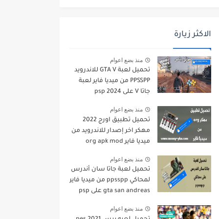
الاكثر زيارة
منذ بضع اعوام
تحميل لعبة GTA V للاندرويد
PPSSPP من ميديا فاير لعبة
جاتا V على psp 2024
منذ بضع اعوام
تحميل تطبيق اورج 2022
مهكر اخر إصدار للاندرويد من
ميديا فاير org apk mod
منذ بضع اعوام
تحميل لعبة جاتا سان أندرس
لمحاكي ppsspp من ميديا فاير
gta san andreas على psp
منذ بضع اعوام