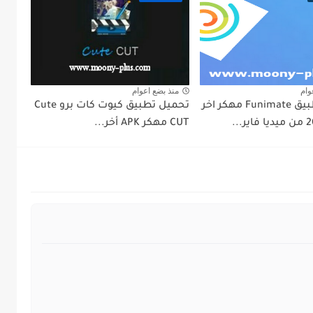
وام
منذ بضع اعوام
تحميل تطبيق Funimate مهكر اخر
تحميل تطبيق كيوت كات برو Cute
CUT مهكر APK أخر...