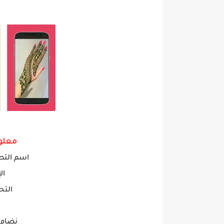
معلو
اسم التط
ال
التح
نضام ال