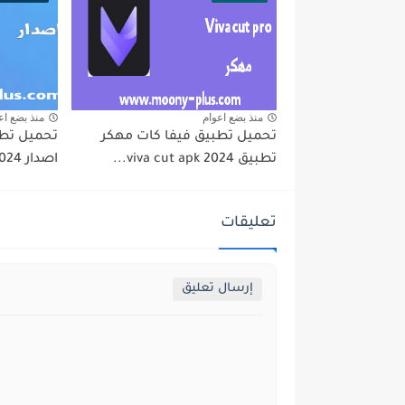
منذ بضع اعوام
منذ بضع اع
تحميل تطبيق فيفا كات مهكر
تطبيق viva cut apk 2024...
اصدار 2024 من ميديا فاير...
تعليقات
إرسال تعليق