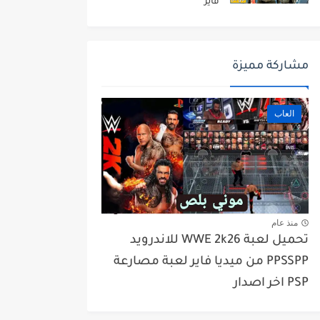
فاير
مشاركة مميزة
العاب
منذ عام
تحميل لعبة WWE 2k26 للاندرويد
PPSSPP من ميديا فاير لعبة مصارعة
PSP اخر اصدار