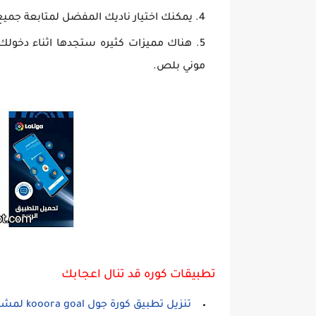
يمكنك اختيار ناديك المفضل لمتابعة جميع 
هناك مميزات كثيره ستجدها اثناء دخولك
موني بلص.
تطبيقات كوره قد تنال اعجابك
تنزيل تطبيق كورة جول kooora goal لمشاهدة بث مباشر للمباريات لهواتف للاندرويد