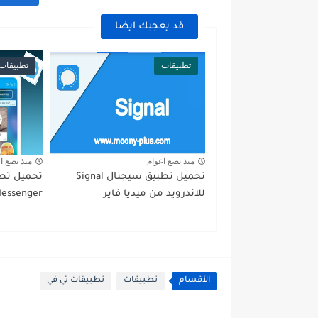
قد يعجبك ايضا
تطبيقات
تطبيقات
منذ بضع اعوام
منذ بضع ا
تحميل تطبيق سيجنال Signal
للاندرويد من ميديا فاير
Messenger للاندرو
الأقسام
تطبيقات
تطبيقات تي في