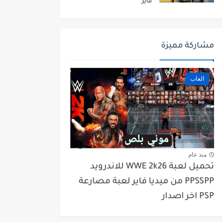
فاير
مشاركة مميزة
العاب
منذ عام
تحميل لعبة WWE 2k26 للاندرويد
PPSSPP من ميديا فاير لعبة مصارعة
PSP اخر اصدار