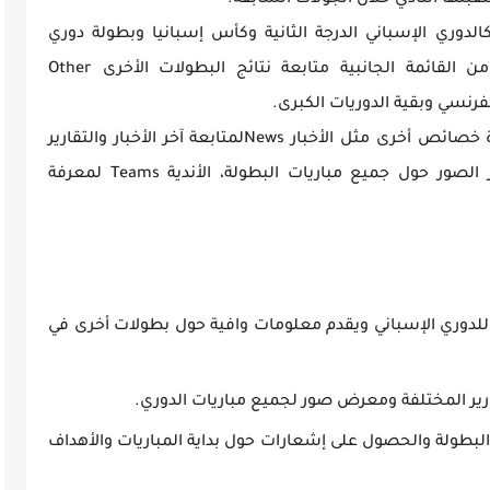
بلها النادي خلال الجولات السابقة.
لدوري الإسباني الدرجة الثانية وكأس إسبانيا وبطولة دوري
أبطال أوروبا والدوري الأوروبي، كما يمكنك من القائمة الجانبية متابعة نتائج البطولات الأخرى Other
من القائمة الجانبية أيضاً يمكنك الوصول لعدة خصائص أخرى مثل الأخبار Newsلمتابعة آخر الأخبار والتقارير
حول البطولة، المعرض Gallery لمشاهدة آخر الصور حول جميع مباريات البطولة، الأندية Teams لمعرفة
للدوري الإسباني ويقدم معلومات وافية حول بطولات أخرى في
قارير المختلفة ومعرض صور لجميع مباريات الدوري.
بطولة والحصول على إشعارات حول بداية المباريات والأهداف