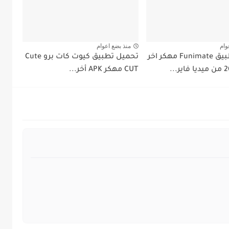
وام
منذ بضع اعوام
تحميل تطبيق Funimate مهكر اخر
تحميل تطبيق كيوت كات برو Cute
CUT مهكر APK أخر...