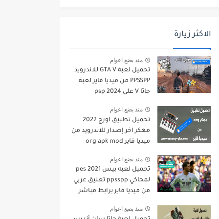
الاكثر زيارة
منذ بضع اعوام
تحميل لعبة GTA V للاندرويد
PPSSPP من ميديا فاير لعبة
جاتا V على psp 2024
منذ بضع اعوام
تحميل تطبيق اورج 2022
مهكر اخر إصدار للاندرويد من
ميديا فاير org apk mod
منذ بضع اعوام
تحميل لعبه بيس pes 2021
لمحاكي ppsspp تعليق عربي
من ميديا فاير برابط مباشر
للأندرويد pes 2021 iso
منذ بضع اعوام
ppsspp