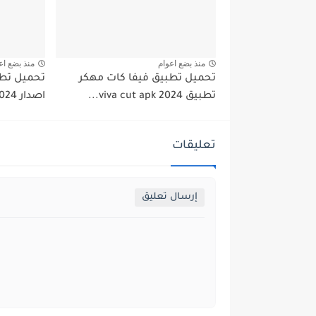
منذ بضع اعوام
منذ بضع اع
تحميل تطبيق فيفا كات مهكر
تطبيق viva cut apk 2024...
اصدار 2024 من ميديا فاير...
تعليقات
إرسال تعليق