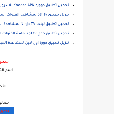
تحميل تطبيق كووره Kooora APK للاندرويد - برنامج لمشاهده الكوره
تنزيل تطبيق btf tv لمشاهدة القنوات المشفرة Bein Sport و OSN للاندرويد
تحميل تطبيق نينجا Ninja TV لمشاهدة القنوات المفتوحة المشفرة مجانا للاندرويد
تحميل تطبيق جوي tv لمشاهدة القنوات التلفزيونية والافلام والمسلسلات للاندرويد
تنزيل تطبيق كورة اون لاين لمشاهدة المباريات والقنوا
معلو
اسم التط
ال
التح
نضام ال
تحميل 