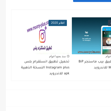
افلام 2020
عوام
منذ بضع اعوام
تحميل تطبيق بيب ماسنجر BiP
تحميل تطبيق انستقرام بلس
يد
Instagram plus النسخة الذهبية
apk للاندرويد