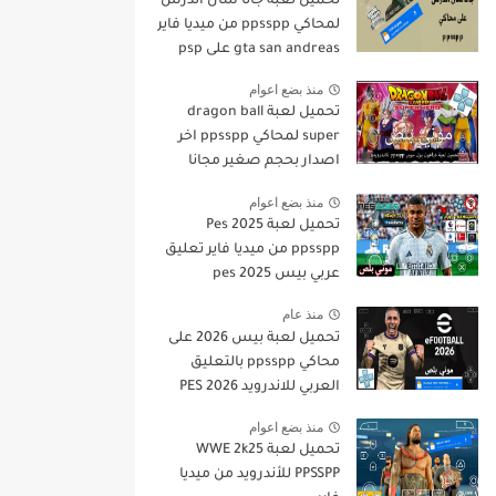
تحميل لعبة جاتا سان أندرس
لمحاكي ppsspp من ميديا فاير
gta san andreas على psp
منذ بضع اعوام
تحميل لعبة dragon ball
super لمحاكي ppsspp اخر
اصدار بحجم صغير مجانا
للاندرويد دراغون بول سوبر
منذ بضع اعوام
psp من ميديا فاير
تحميل لعبة Pes 2025
ppsspp من ميديا فاير تعليق
عربي بيس pes 2025
بالتعليق العربي
منذ عام
تحميل لعبة بيس 2026 على
محاكي ppsspp بالتعليق
العربي للاندرويد PES 2026
تعليق عربي بدون نت بحجم
منذ بضع اعوام
صغير من ميديا فاير
تحميل لعبة WWE 2k25
PPSSPP للأندرويد من ميديا