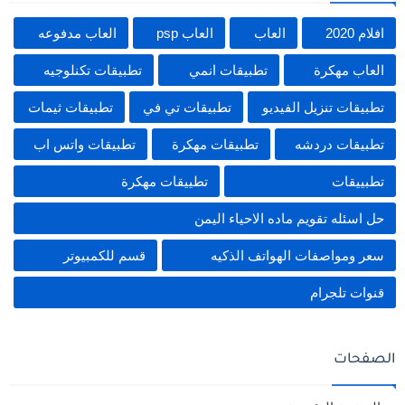
افلام 2020
العاب
العاب psp
العاب مدفوعه
العاب مهكرة
تطبيقات انمي
تطبيقات تكنلوجيه
تطبيقات تنزيل الفيديو
تطبيقات تي في
تطبيقات ثيمات
تطبيقات دردشه
تطبيقات مهكرة
تطبيقات واتس اب
تطبييقات
تطييقات مهكرة
حل اسئله تقويم ماده الاحياء اليمن
سعر ومواصفات الهواتف الذكيه
قسم للكمبيوتر
قنوات تلجرام
الصفحات