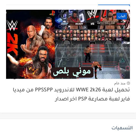
العاب
منذ عام
تحميل لعبة WWE 2k26 للاندرويد PPSSPP من ميديا
فاير لعبة مصارعة PSP اخر اصدار
التسميات