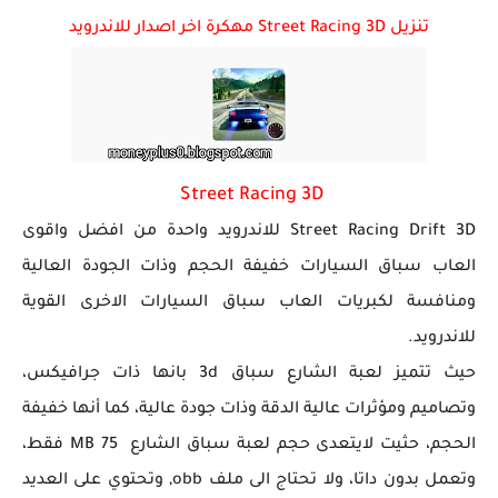
تنزيل Street Racing 3D مهكرة اخر اصدار للاندرويد
تحميل لعبة جاتا فايس سيتي مهكرة لعبة GTA Vice City...
Street Racing 3D
Street Racing Drift 3D للاندرويد واحدة من افضل واقوى
العاب سباق السيارات خفيفة الحجم وذات الجودة العالية
ومنافسة لكبريات العاب سباق السيارات الاخرى القوية
للاندرويد.
حيث تتميز لعبة الشارع سباق 3d بانها ذات جرافيكس،
وتصاميم ومؤثرات عالية الدقة وذات جودة عالية، كما أنها خفيفة
الحجم، حثيت لايتعدى حجم لعبة سباق الشارع 75 MB فقط،
وتعمل بدون داتا، ولا تحتاج الى ملف obb, وتحتوي على العديد