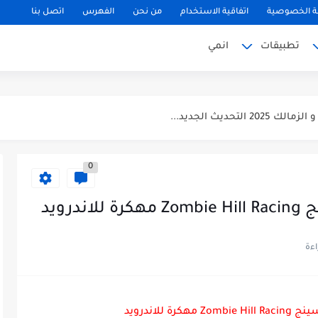
 الخصوصية
اتفاقية الاستخدام
من نحن
الفهرس
اتصل بنا
تطبيقات
انمي
لتحديث الجديد...
0
ة GTA Vice City...
رويد
 للاندرويد