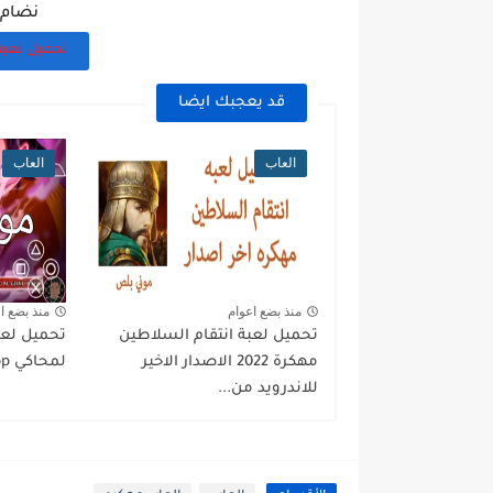
نضام ال
تحميل لعبه
قد يعجبك ايضا
العاب
العاب
منذ بضع اعوام
منذ بضع ا
تحميل لعبة انتقام السلاطين
مهكرة 2022 الاصدار الاخير
لمحاكي ppsspp من ميديا...
للاندرويد من...