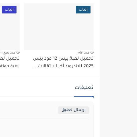
العاب
العاب
منذ عام
منذ بضع اع
تحميل لعبة بيس 12 مود بيس
تحميل لعبة
2025 للاندرويد آخر الانتقالات...
لعبة GTA Egyptian اخر اصدار...
تعليقات
إرسال تعليق