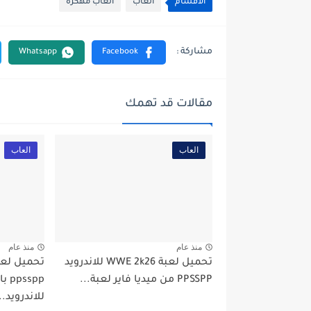
الأقسام
العاب
العاب مهكره
مقالات قد تهمك
العاب
العاب
منذ عام
منذ عام
تحميل لعبة WWE 2k26 للاندرويد
PPSSPP من ميديا فاير لعبة...
spp
للاندرويد..