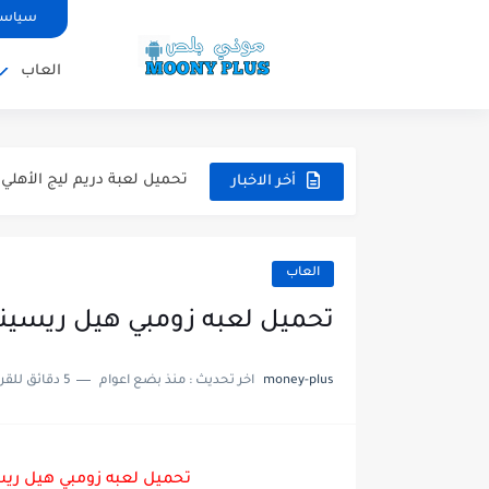
تحميل لعبة بيس 2026 على محاكي ppsspp بالتعليق العربي للاندرويد...
سياسة
تحميل لعبة بيس 12 مود بيس 2025 للاندرويد آخر الانتقالات...
العاب
تحميل لعبة Total Football مهكرة 2025 اخر اصدار للأندرويد لعبة...
تحميل تطبيق اورج 2025 مهكر من ميديا فاير تطبيق ORG...
تحميل لعبة دريم ليج الأهلي و الزمالك 2025 ا
أخر الاخبار
تحميل لعبة بيس PES 2019 للاندرويد بدون نت بحجم نسخه...
تحميل لعبة جاتا GTA 4 IV مهكرة 2025 اخر اصدار...
العاب
تحميل لعبة جاتا فايس سيتي مهكرة لعب
تحميل لعبه زومبي هيل ريسينج Zombie Hill Racing مهكرة للاند
money-plus
اخر تحديث :
منذ بضع اعوام
5 دقائق للقراءة
تحميل لعبه زومبي هيل ريسينج Zombie Hill Racing مهكرة