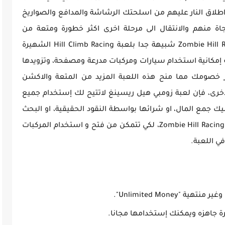
طلاق النار عليهم من اسلحتك الرشاشة والمدافع والصواريخ
نجاة منهم والانتقال الى مرحلة اخرى اكثر خطورة ومتعة من
سابقاتها. وتعتبر لعبة سباق السيارات Zombie Hill Racing شبيهة جدا بلعبة Hill Climb Racing الشهيرة
مكانية استخدام سيارات ومركبات مدرعة ومصفحة، وتزويدها
دمير خصومك مما منح هذه اللعبة المزيد من المتعة والاكشن
الاخرى، فإن لعبة زومبي هيل ريسينغ لاتتيح لك إستخدام جميع
ك جمع المال، او شرائها بواسطة النقود الحقيقية، او البحث
عن برنامج تهكير لتهكير لعبة Zombie Hill Racing - Earn To Climb، لكي تتمكن من فتح و استخدام المركبات
في اللعبة.
Unlimited Money".
ة جاهزه ويمكنك إستخدامها مجانا.