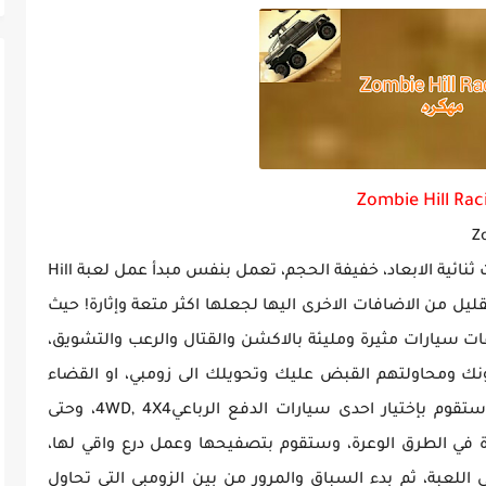
Zombie Hill Rac
Racing - Earn To Climb هي لعبة سباق سيارات ثنائية الابعاد، خفيفة الحجم، تعمل بنفس مبدأ عمل لعبة Hill
شن والقليل من الاضافات الاخرى اليها لجعلها اكثر متعة وإثارة! حيث
Zombie Hill Ra خوض سباقات سيارات مثيرة ومليئة بالاكشن والقتال والرعب والتشويق،
نك ومحاولتهم القبض عليك وتحويلك الى زومبي، او القضاء
عليك! ولكي تتمكن من الهرب والنجاة منهم ستقوم بإختيار احدى سيارات الدفع الرباعي4WD, 4X4، وحتى
6X6 المناسبة للقيادة في الطرق الوعرة، وستقوم بتصفيحها وعمل درع واقي لها،
اللعبة، ثم بدء السباق والمرور من بين الزومبي التي تحاول