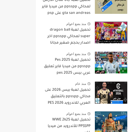
تحميل لعبة جاتا سان أندرس
لمحاكي ppsspp من ميديا فاير
gta san andreas على psp
منذ بضع اعوام
تحميل لعبة dragon ball
super لمحاكي ppsspp اخر
اصدار بحجم صغير مجانا
للاندرويد دراغون بول سوبر
منذ بضع اعوام
psp من ميديا فاير
تحميل لعبة Pes 2025
ppsspp من ميديا فاير تعليق
عربي بيس pes 2025
بالتعليق العربي
منذ عام
تحميل لعبة بيس 2026 على
محاكي ppsspp بالتعليق
العربي للاندرويد PES 2026
تعليق عربي بدون نت بحجم
منذ بضع اعوام
صغير من ميديا فاير
تحميل لعبة WWE 2k25
PPSSPP للأندرويد من ميديا