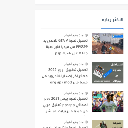
الاكثر زيارة
منذ بضع اعوام
تحميل لعبة GTA V للاندرويد
PPSSPP من ميديا فاير لعبة
جاتا V على psp 2024
منذ بضع اعوام
تحميل تطبيق اورج 2022
مهكر اخر إصدار للاندرويد من
ميديا فاير org apk mod
منذ بضع اعوام
تحميل لعبه بيس pes 2021
لمحاكي ppsspp تعليق عربي
من ميديا فاير برابط مباشر
للأندرويد pes 2021 iso
منذ بضع اعوام
ppsspp