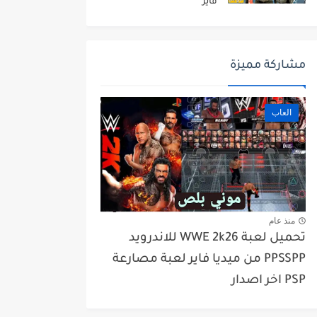
فاير
مشاركة مميزة
العاب
منذ عام
تحميل لعبة WWE 2k26 للاندرويد
PPSSPP من ميديا فاير لعبة مصارعة
PSP اخر اصدار