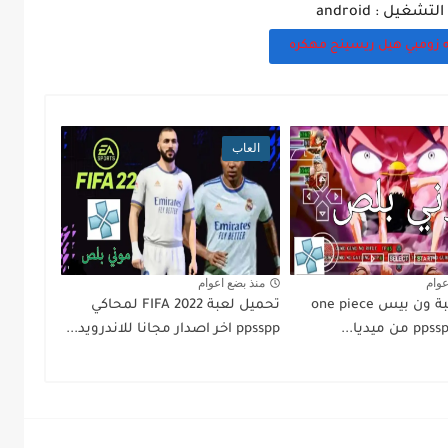
تشغيل : android
 زومبي هيل ريسينج مهكره
العاب
عوام
منذ بضع اعوام
تحميل لعبة ون بيس one piece
تحميل لعبة FIFA 2022 لمحاكي
ppsspp اخر اصدار مجانا للاندرويد...