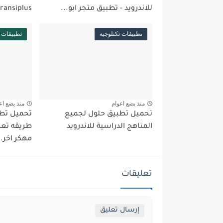
للاندرويد - تطبيق متجر ابو...
fransiplus للاندرويد احدث اصد
تطبيقات تكنلوجيه
تطبيقات
منذ بضع اعوام
منذ بضع اع
تحميل تطبيق حلول لجميع
المناهج الدراسية للاندرويد
طريقه تعري
مهكر اخر..
تعليقات
إرسال تعليق