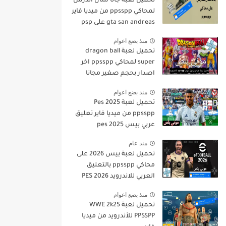
تحميل لعبة جاتا سان أندرس
لمحاكي ppsspp من ميديا فاير
gta san andreas على psp
منذ بضع اعوام
تحميل لعبة dragon ball
super لمحاكي ppsspp اخر
اصدار بحجم صغير مجانا
للاندرويد دراغون بول سوبر
منذ بضع اعوام
psp من ميديا فاير
تحميل لعبة Pes 2025
ppsspp من ميديا فاير تعليق
عربي بيس pes 2025
بالتعليق العربي
منذ عام
تحميل لعبة بيس 2026 على
محاكي ppsspp بالتعليق
العربي للاندرويد PES 2026
تعليق عربي بدون نت بحجم
منذ بضع اعوام
صغير من ميديا فاير
تحميل لعبة WWE 2k25
PPSSPP للأندرويد من ميديا