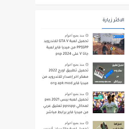
الاكثر زيارة
منذ بضع اعوام
تحميل لعبة GTA V للاندرويد
PPSSPP من ميديا فاير لعبة
جاتا V على psp 2024
منذ بضع اعوام
تحميل تطبيق اورج 2022
مهكر اخر إصدار للاندرويد من
ميديا فاير org apk mod
منذ بضع اعوام
تحميل لعبه بيس pes 2021
لمحاكي ppsspp تعليق عربي
من ميديا فاير برابط مباشر
للأندرويد pes 2021 iso
منذ بضع اعوام
ppsspp