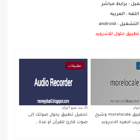
ميل : برابط مباشر
اللغه : العربيه
تشغيل : android
طبيق حلول للاندرويد
تطبيقات
عوام
منذ بضع اعوام
تحميل تطبيق morelocale وشرح
تحميل تطبيق يحول صوتك إلى
يب اجهزه الاندرويد
صوت قارئ للقرأن أو عدة...
.