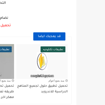
التح
نضام ال
تحميل ت
قد يعجبك ايضا
تطبيقات تكنلوجيه
تطبيقات
منذ بضع اعوام
منذ بضع ا
تحميل تطبيق حلول لجميع المناهج
الدراسية للاندرويد
طريقه تعر
مهكر اخر..