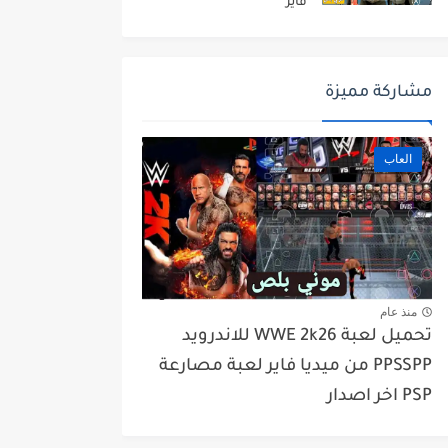
فاير
مشاركة مميزة
العاب
منذ عام
تحميل لعبة WWE 2k26 للاندرويد
PPSSPP من ميديا فاير لعبة مصارعة
PSP اخر اصدار