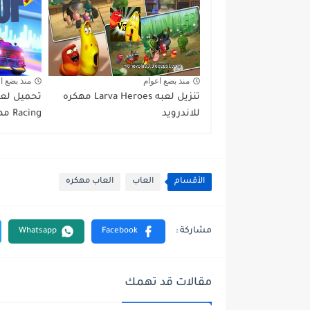
منذ بضع اعوام
منذ بضع ا
تنزيل لعبه Larva Heroes مهكره
للاندرويد
Racing مهكرة للاندرويد
الأقسام
العاب
العاب مهكره
مقالات قد تهمك