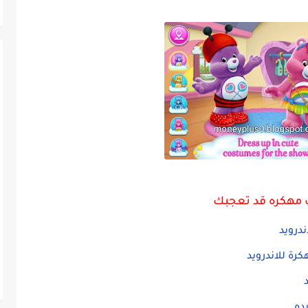
 مهكره قد تعجبك