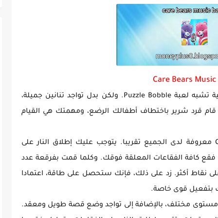
ة GTA Vice City...
Care Bears Music
Care Bears Music Band عبارة عن لعبة عرضية تشبه لعبة Puzzle Bobble. ولكن بدل تواجد تنانين جميلة،
 قام قرد شرير باختطاف أطفالك الرضع، ومهمتك هي القيام
إن طريقة اللعب في Care Bears Music Band معروفة لدى الجميع تقريبا. يتوجب عليك إطلاق النار على
فقع كافة الفقاعات المعلقة فوقك. وكلما قمت بفرقعة عدد
لى نقاط أكثر. زد على ذلك، فإنك ستحصل على طاقة، اعتمادا
ك بتفعيل قوى خاصة.
وجد في Care Bears Music Band أكثر من 600 مستوى مختلف، بالإضافة إلى تواجد وضع قصة طويل ومعقد.