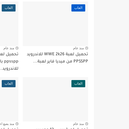
العاب
العاب
منذ عام
منذ عام
تحميل لعبة WWE 2k26 للاندرويد
PPSSPP من ميديا فاير لعبة...
spp
للاندرويد..
العاب
العاب
منذ عام
منذ بضع اع