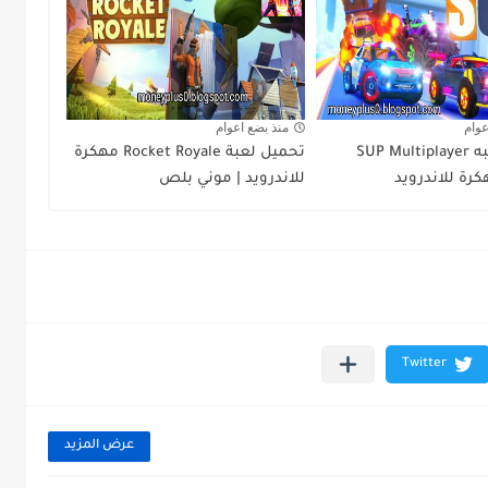
عوام
منذ بضع اعوام
تحميل لعبه SUP Multiplayer
تحميل لعبة Rocket Royale مهكرة
للاندرويد | موني بلص
عرض المزيد