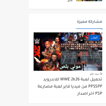
فاير
مشاركة مميزة
العاب
منذ عام
تحميل لعبة WWE 2k26 للاندرويد
PPSSPP من ميديا فاير لعبة مصارعة
PSP اخر اصدار