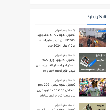
الاكثر زيارة
منذ بضع اعوام
تحميل لعبة GTA V للاندرويد
PPSSPP من ميديا فاير لعبة
جاتا V على psp 2024
منذ بضع اعوام
تحميل تطبيق اورج 2022
مهكر اخر إصدار للاندرويد من
ميديا فاير org apk mod
منذ بضع اعوام
تحميل لعبه بيس pes 2021
لمحاكي ppsspp تعليق عربي
من ميديا فاير برابط مباشر
للأندرويد pes 2021 iso
منذ بضع اعوام
ppsspp