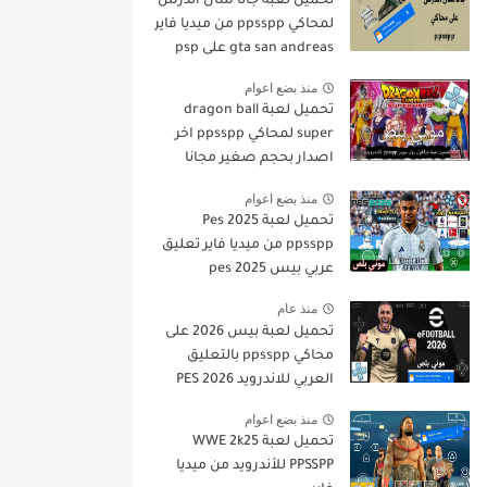
تحميل لعبة جاتا سان أندرس
لمحاكي ppsspp من ميديا فاير
gta san andreas على psp
منذ بضع اعوام
تحميل لعبة dragon ball
super لمحاكي ppsspp اخر
اصدار بحجم صغير مجانا
للاندرويد دراغون بول سوبر
منذ بضع اعوام
psp من ميديا فاير
تحميل لعبة Pes 2025
ppsspp من ميديا فاير تعليق
عربي بيس pes 2025
بالتعليق العربي
منذ عام
تحميل لعبة بيس 2026 على
محاكي ppsspp بالتعليق
العربي للاندرويد PES 2026
تعليق عربي بدون نت بحجم
منذ بضع اعوام
صغير من ميديا فاير
تحميل لعبة WWE 2k25
PPSSPP للأندرويد من ميديا