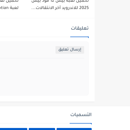
تحميل لعبة بيس 12 مود بيس
تحميل لعبة
2025 للاندرويد آخر الانتقالات...
لعبة GTA Egyptian اخر اصدار...
تعليقات
إرسال تعليق
التسميات