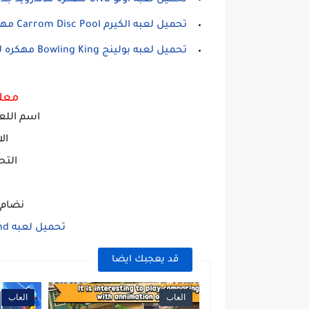
تحميل لعبه اونو UNO مهكره للاندرويد جديده
تحميل لعبه الكيرم Carrom Disc Pool مهكره للاندرويد
تحميل لعبه بولينج Bowling King مهكره للاندرويد
معلو
اسم ا
للع
ال
التح
نضام ال
تحميل لعبه Care Bears Music Band مهكره
قد يعجبك ايضا
العاب
العاب