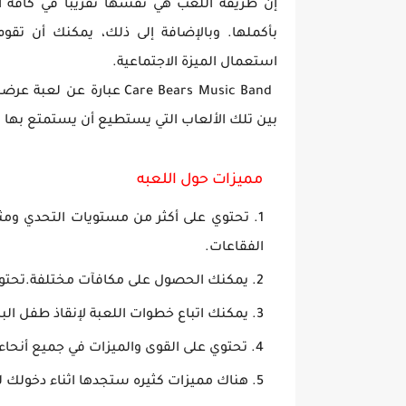
إن طريقة اللعب هي نفسها تقريبا في كافة ال
بأكملها. وبالإضافة إلى ذلك، يمكنك أن تقو
استعمال الميزة الاجتماعية.
Care Bears Music Band عب
بين تلك الألعاب التي يستطيع أن يستمتع بها ا
مميزات حول اللعبه
تحتوي على أكثر من مستويات التحدي ومثي
الفقاعات.
يمكنك الحصول على مكافآت مختلفة.تحتوي 
يمكنك اتباع خطوات اللعبة لإنقاذ طفل الباندا.يوجد أكثر من 250 مراحل
تحتوي على القوى والميزات في جميع أنحاء 
هناك مميزات كثيره ستجدها اثناء دخولك ل