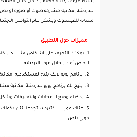
إنشاء غرفة دردشة خاصة بك من خلال الضغط على 
للدردشة إمكانية مشاركة صوت أو صورة أو نص م
مشابه للفيسبوك وبشكل عام التواصل الاجتما
مميزات حول التطبيق
يمكنك التعرف على اشخاص مثلك من كافة ا
الخاص أو من خلال غرف الدردشة.
برنامج يويو لايف يتيح لمستخدميه امكان
يتيح لك برنامج يويو للدردشة إمكانية مش
يمكنك وضع الاعجابات والتعليقات وشكل 
هناك مميزات كثيره ستجدها اثناء دخولك
موني بلص.