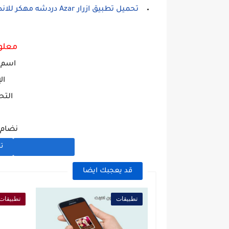
تحميل تطبيق ازرار Azar دردشه مهكر للاندرويد اخر اصدار
معلو
اسم ا
ال
التح
نضام ال
تح
قد يعجبك ايضا
تطبيقات
تطبيقات