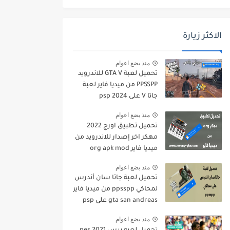
الاكثر زيارة
منذ بضع اعوام
تحميل لعبة GTA V للاندرويد
PPSSPP من ميديا فاير لعبة
جاتا V على psp 2024
منذ بضع اعوام
تحميل تطبيق اورج 2022
مهكر اخر إصدار للاندرويد من
ميديا فاير org apk mod
منذ بضع اعوام
تحميل لعبة جاتا سان أندرس
لمحاكي ppsspp من ميديا فاير
gta san andreas على psp
منذ بضع اعوام