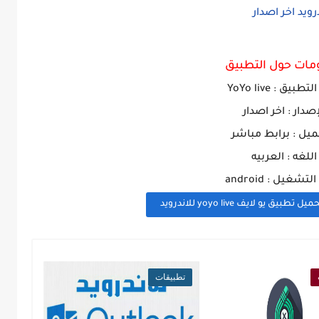
مات حول التطبيق
لتطبيق :
YoYo live
إصدار : اخر اصدار
ميل : برابط مباشر
اللغه : العربيه
تشغيل : android
ميل تطبيق يو لايف yoyo live للاندرويد
تطبيقات