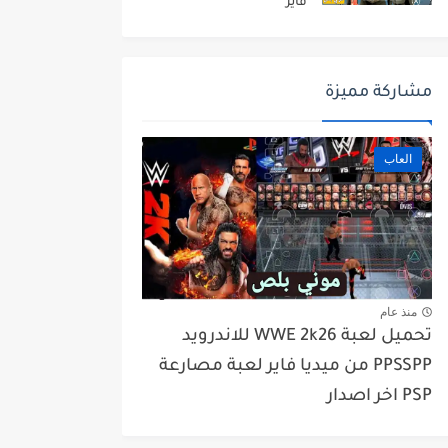
فاير
مشاركة مميزة
العاب
منذ عام
تحميل لعبة WWE 2k26 للاندرويد
PPSSPP من ميديا فاير لعبة مصارعة
PSP اخر اصدار