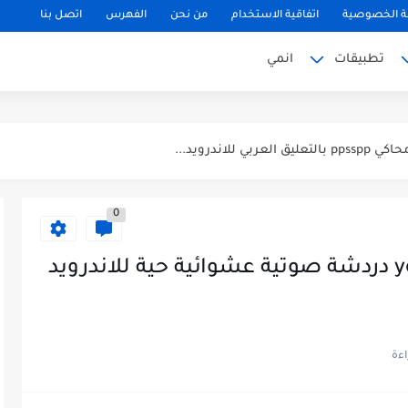
 الخصوصية
اتفاقية الاستخدام
من نحن
الفهرس
اتصل بنا
تطبيقات
انمي
0
تحميل تطبيق يو لايف yoyo live دردشة صوتية عشوائية حية للاندرويد
لتحديث الجديد...