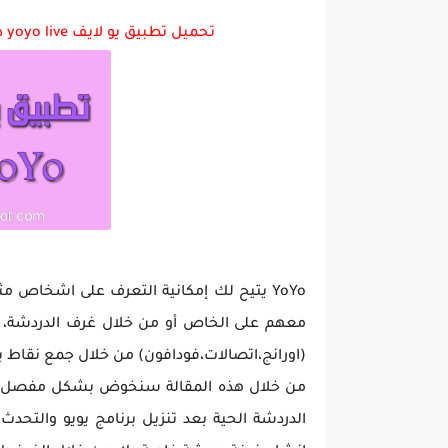
تحميل تطبيق يو لايف yoyo live دردشة صوتية عشوائية حية للاندرويد احدث اصدار
تحميل لعبة جاتا فايس سيتي مهكرة لعب
YoYo يتيح لك إمكانية التعرف على اشخاص م
معهم على الخاص أو من خلال غرف الدردشة، إ
(اورانج،اتصالات،فودافون) من خلال جمع نقاط بعد تنزيل برنامج yoyo ومن ثم
من خلال هذه المقالة سنخوض بشكل مفصل للحد
الدردشة الحية بعد تنزيل برنامج يويو والتح