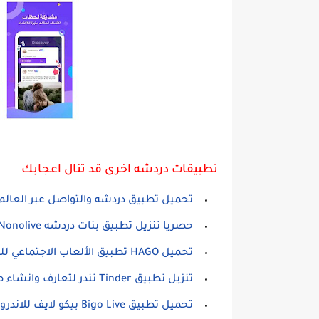
تطبيقات دردشه اخرى قد تنال اعجابك
تحميل تطبيق دردشه والتواصل عبر العالم والتعرف ع
حصريا تنزيل تطبيق بنات دردشه Nonolive بث مباشر للاندرويد
تحميل HAGO تطبيق الألعاب الاجتماعي للمنافسة مع اللاعبين عبر الانترنت للاندرويد
تنزيل تطبيق Tinder تندر لتعارف وانشاء صداقات مع اشخاص حولك للاندرويد
تحميل تطبيق Bigo Live بيكو لايف للاندرويد الاصدار الرسمي