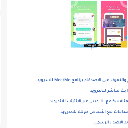
لى الاصدقاء برنامج MeetMe للاندرويد