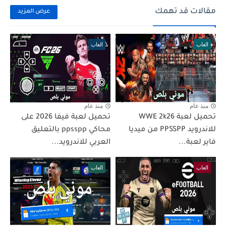
مقالات قد تهمك
عرض المزيد
العاب
العاب
منذ عام
منذ عام
تحميل لعبة WWE 2k26
تحميل لعبة فيفا 2026 على
للاندرويد PPSSPP من ميديا
محاكي ppsspp بالتعليق
فاير لعبة...
العربي للاندرويد...
العاب
العاب