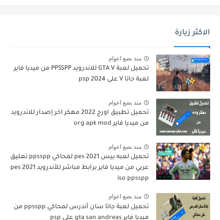
الاكثر زيارة
منذ بضع اعوام
تحميل لعبة GTA V للاندرويد PPSSPP من ميديا فاير
لعبة جاتا V على psp 2024
منذ بضع اعوام
تحميل تطبيق اورج 2022 مهكر اخر إصدار للاندرويد
من ميديا فاير org apk mod
منذ بضع اعوام
تحميل لعبه بيس pes 2021 لمحاكي ppsspp تعليق
عربي من ميديا فاير برابط مباشر للأندرويد pes 2021
iso ppsspp
منذ بضع اعوام
تحميل لعبة جاتا سان أندرس لمحاكي ppsspp من
ميديا فاير gta san andreas على psp