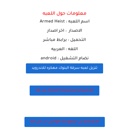
معلومات حول اللعبه
اسم ا
للعبه
:
Armed Heist
الاصدار : اخر اصدار
التحميل : برابط مباشر
اللغه : العربيه
نضام التشغيل : android
تنزيل لعبه سرقة البنوك مهكره للاندرويد
للانضمام لمجموعتنا لتلجرام من هنا
للانضمام الى مجموعتنا للواتس اب من هنا