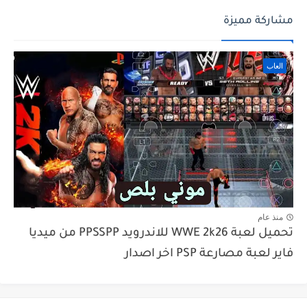
مشاركة مميزة
العاب
منذ عام
تحميل لعبة WWE 2k26 للاندرويد PPSSPP من ميديا
فاير لعبة مصارعة PSP اخر اصدار