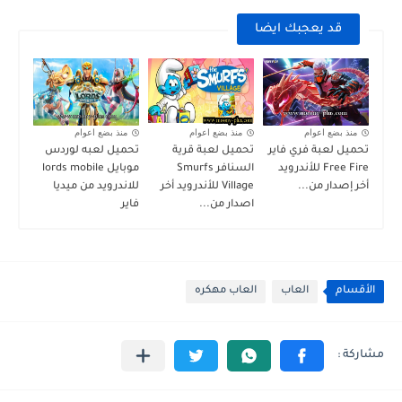
قد يعجبك ايضا
منذ بضع اعوام
منذ بضع اعوام
منذ بضع اعوام
تحميل لعبة فري فاير
تحميل لعبة قرية
تحميل لعبه لوردس
Free Fire للأندرويد
السنافر Smurfs
موبايل lords mobile
أخر إصدار من...
Village للأندرويد أخر
للاندرويد من ميديا
اصدار من...
فاير
الأقسام
العاب
العاب مهكره