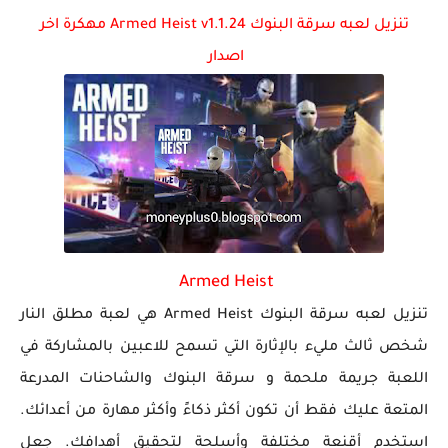
تنزيل لعبه سرقة البنوك Armed Heist v1.1.24 مهكرة اخر
تحميل لعبة جاتا فايس سيتي مهكرة لعبة GTA Vice City...
اصدار
Armed Heist
تنزيل لعبه سرقة البنوك Armed Heist هي لعبة مطلق النار
شخص ثالث مليء بالإثارة التي تسمح للاعبين بالمشاركة في
اللعبة جريمة ملحمة و سرقة البنوك والشاحنات المدرعة
المتعة عليك فقط أن تكون أكثر ذكاءً وأكثر مهارة من أعدائك.
استخدم أقنعة مختلفة وأسلحة لتحقيق أهدافك. جعل