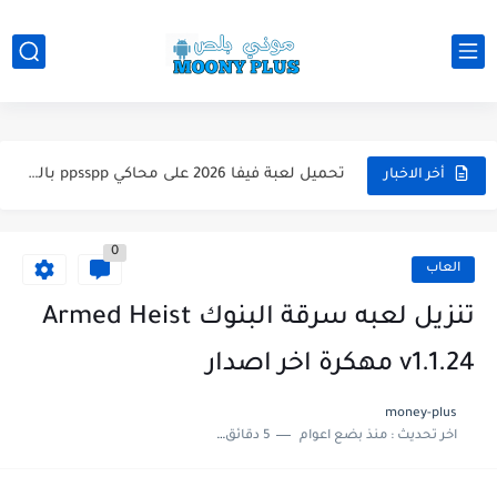
تحميل لعبة WWE 2k26 للاندرويد PPSSPP من ميديا فاير لعبة...
تحميل لعبة فيفا 2026 على محاكي ppsspp بالتعليق العربي للاندرويد...
أخر الاخبار
تحميل لعبة بيس 2026 على محاكي ppsspp بالتعليق العربي للاندرويد...
0
تحميل لعبة بيس 12 مود بيس 2025 للاندرويد آخر الانتقالات...
العاب
تحميل لعبة Total Football مهكرة 2025 اخر اصدار للأندرويد لعبة...
تنزيل لعبه سرقة البنوك Armed Heist
تحميل تطبيق اورج 2025 مهكر من ميديا فاير تطبيق ORG...
v1.1.24 مهكرة اخر اصدار
تحميل لعبة دريم ليج الأهلي و الزمالك 2025 التحديث الجديد...
money-plus
اخر تحديث :
منذ بضع اعوام
5 دقائق للقراءة
تحميل لعبة بيس PES 2019 للاندرويد بدون نت بحجم نسخه...
تحميل لعبة جاتا GTA 4 IV مهكرة 2025 اخر اصدار...