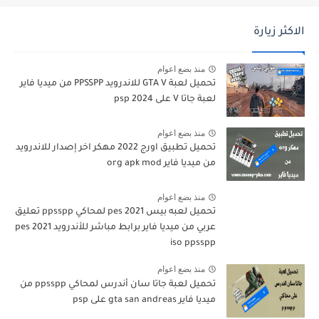
الاكثر زيارة
منذ بضع اعوام
تحميل لعبة GTA V للاندرويد PPSSPP من ميديا فاير
لعبة جاتا V على psp 2024
منذ بضع اعوام
تحميل تطبيق اورج 2022 مهكر اخر إصدار للاندرويد
من ميديا فاير org apk mod
منذ بضع اعوام
تحميل لعبه بيس pes 2021 لمحاكي ppsspp تعليق
عربي من ميديا فاير برابط مباشر للأندرويد pes 2021
iso ppsspp
منذ بضع اعوام
تحميل لعبة جاتا سان أندرس لمحاكي ppsspp من
ميديا فاير gta san andreas على psp