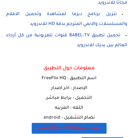
مجانا للاندرويد
تنزيل برنامج ديزما لمشاهدة وتحميل الافلام
والمسلسلات والانمي المترجم بدقة HD للاندرويد
تحميل تطبيق BABEL-TV قنوات تلفزيونية من كل أرجاء
العالم بين يديك للاندرويد
معلومات حول التطبيق
اسم التطبيق :
FreeFlix HQ
الإصدار : اخر اصدار
التحميل : برابط مباشر
اللغه : العربيه
نضام التشغيل : android
تحميل تطبيق Free Flix HQ للاندرويد