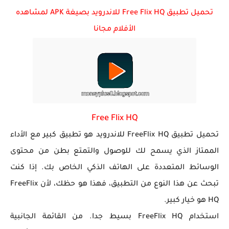
تحميل تطبيق Free Flix HQ للاندرويد بصيغة APK لمشاهده
تحميل لعبة جاتا فايس سيتي مهكرة لعبة GTA Vice City...
الأفلام مجانا
Free Flix HQ
تحميل تطبيق FreeFlix HQ للاندرويد هو تطبيق كبير مع الأداء
الممتاز الذي يسمح لك للوصول والتمتع بطن من محتوى
الوسائط المتعددة على الهاتف الذكي الخاص بك. إذا كنت
تبحث عن هذا النوع من التطبيق، فهذا هو حظك، لأن FreeFlix
HQ هو خيار كبير.
استخدام FreeFlix HQ بسيط جدا. من القائمة الجانبية