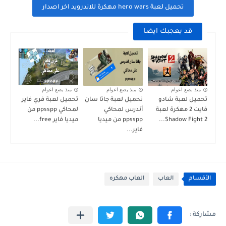
تحميل لعبة hero wars مهكرة للاندرويد اخر اصدار
قد يعجبك ايضا
منذ بضع اعوام
منذ بضع اعوام
منذ بضع اعوام
تحميل لعبة شادو
تحميل لعبة جاتا سان
تحميل لعبة فري فاير
فايت 2 مهكرة لعبة
أندرس لمحاكي
لمحاكي ppsspp من
Shadow Fight 2...
ppsspp من ميديا
ميديا فاير free...
فاير...
الأقسام
العاب
العاب مهكره