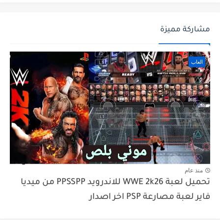
مشاركة مميزة
العاب
منذ عام
تحميل لعبة WWE 2k26 للاندرويد PPSSPP من ميديا
فاير لعبة مصارعة PSP اخر اصدار