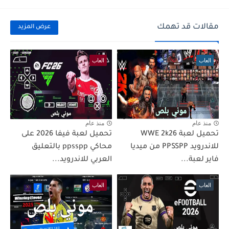
مقالات قد تهمك
عرض المزيد
العاب
العاب
منذ عام
منذ عام
تحميل لعبة WWE 2k26
تحميل لعبة فيفا 2026 على
للاندرويد PPSSPP من ميديا
محاكي ppsspp بالتعليق
فاير لعبة...
العربي للاندرويد...
العاب
العاب