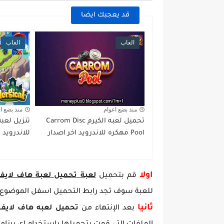
قد يعجبك ايضا
العاب
العاب
منذ بضع اعوام
منذ بضع ا
تحميل لعبه الكيرم Carrom Disc
Pool مهكره للاندرويد اخر اصدار
للاندرويد
اولا
قم بتحميل
لعبة تحميل لعبة هاف لايف Half life اخر اصد
للعبة سوف تجد رابط التحميل اسفل الموضوع 
ثانيا
بعد الإنتهاء من
تحميل لعبه هاف لايف 