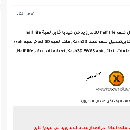
ة GTA Vice City...
ا فاير, لعبة
half life
تحميل هاف لايف مهكرة من ميديا فاير,تحميل ملف لعبه Xash3D, ملف لعبه Xash3D, لعبه xsah
اف لايف اخر اصدار للاندرويد