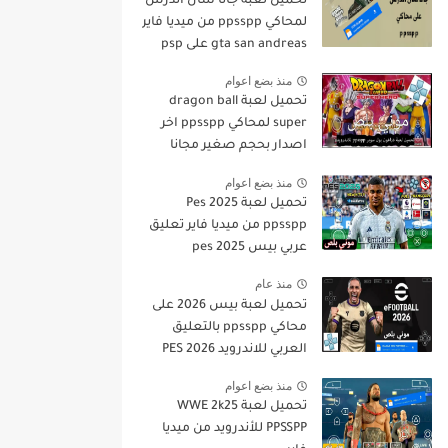
تحميل لعبة جاتا سان أندرس
لمحاكي ppsspp من ميديا فاير
gta san andreas على psp
منذ بضع اعوام
تحميل لعبة dragon ball
super لمحاكي ppsspp اخر
اصدار بحجم صغير مجانا
للاندرويد دراغون بول سوبر
منذ بضع اعوام
psp من ميديا فاير
تحميل لعبة Pes 2025
ppsspp من ميديا فاير تعليق
عربي بيس pes 2025
بالتعليق العربي
منذ عام
تحميل لعبة بيس 2026 على
محاكي ppsspp بالتعليق
العربي للاندرويد PES 2026
تعليق عربي بدون نت بحجم
منذ بضع اعوام
صغير من ميديا فاير
تحميل لعبة WWE 2k25
PPSSPP للأندرويد من ميديا