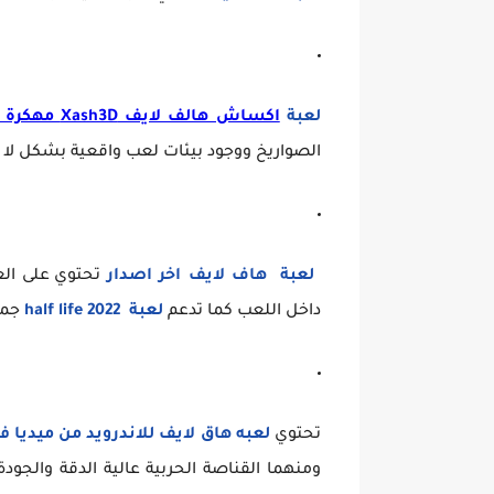
لعبة
اكساش هالف لايف Xash3D مهكرة
الصواريخ ووجود بيئات لعب واقعية بشكل لا ي
لعبة هاف لايف اخر اصدار
تحتوي على الع
داخل اللعب كما تدعم
لعبة half life 2022
جمي
تحتوي
لعبه هاق لايف للاندرويد من ميديا فا
ومنهما القناصة الحربية عالية الدقة والجودة