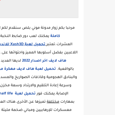
مرحبا بكم زوار مدونة موني بلص سنقدم لكم ا
كاملة
يمكنك لعب دور ضابط النخبة ف
العشرات.تعتبر
تحميل لعبة Xash3D للاندرويد
اللاعبين بفضل أسلوبها المميز واحتوائها على 
هاف لايف اخر اصدار 2022
لديها العديد
بالواقعية.
تحميل لعبة هاف لايف مهكرة من 
والبنادق الهجومية وقاذفات الصواريخ والمس
وسرعة إعادة التلقيم والارتداد وسعة مخزن 
الإصابة.يمكنك فور
تحميل لعبة half life مضغوطة من ميديا فاير
بمهارات
مختلفة
تميزها عن الأخرى.هناك الع
معسكرات للإرهابيين ومباني ضخمة مليئة ب