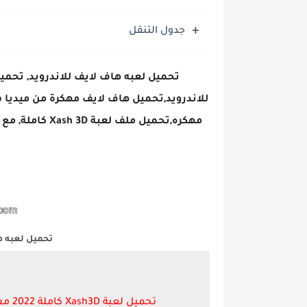
تحميل لعبة جاتا فايس سيتي مهكرة لعب
جدول التنقل
تحميل لعبه هاف لايف للاندرويد, تحميل ملف half life للاندرويد من ميدي
للاندرويد,
مهكره,تحميل ملف لعبة Xash 3D كاملة, مع ملفات الداتا, Xash3D FWGS apk, لعبة هاف لايف, Half life,
تحميل لعبه ه
تحميل لعبة Xash3D كاملة 2022 مع ملف الداتا اخر اصدار مجانا للاندرويد من ميديا فاير