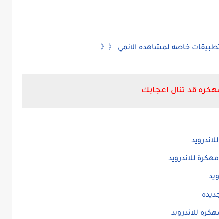
تطبيقات خاصه لمشاهده الانمي 《《
هكره قد تنال اعجابك