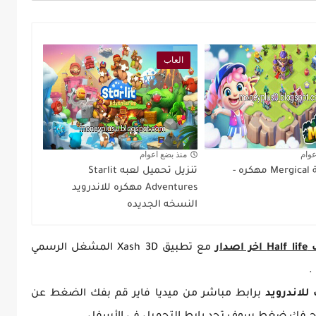
العاب
عوام
منذ بضع اعوام
تنزيل لعبة Mergical مهكره -
تنزيل تحميل لعبه Starlit
Adventures مهكره للاندرويد
النسخه الجديده
ار
مع تطبيق Xash 3D المشغل الرسمي
.
للاندرويد
برابط مباشر من ميديا فاير قم بفك الضغط عن