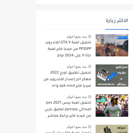
الاكثر زيارة
منذ بضع اعوام
تحميل لعبة GTA V للاندرويد
PPSSPP من ميديا فاير لعبة
جاتا V على psp 2024
منذ بضع اعوام
تحميل تطبيق اورج 2022
مهكر اخر إصدار للاندرويد من
ميديا فاير org apk mod
منذ بضع اعوام
تحميل لعبه بيس pes 2021
لمحاكي ppsspp تعليق عربي
من ميديا فاير برابط مباشر
للأندرويد pes 2021 iso
منذ بضع اعوام
ppsspp