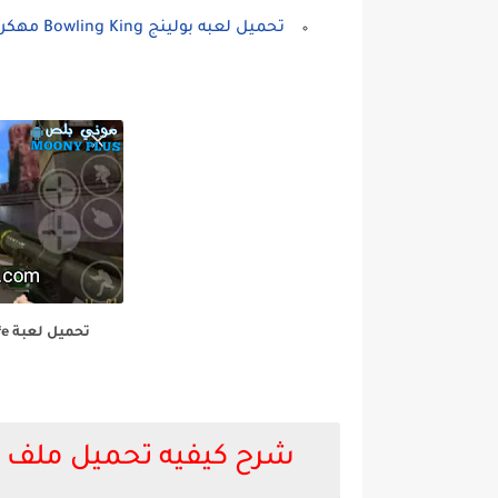
تحميل لعبه بولينج Bowling King مهكره
تحميل لعبة
f life
شرح كيفيه تحميل ملف لعبة هاف لايف