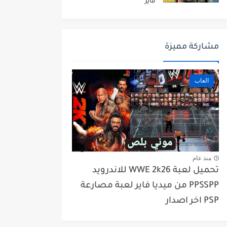
فاير
مشاركة مميزة
العاب
منذ عام
تحميل لعبة WWE 2k26 للاندرويد
PPSSPP من ميديا فاير لعبة مصارعة
PSP اخر اصدار