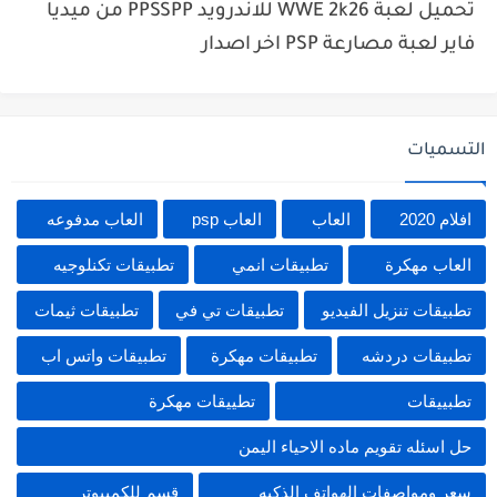
تحميل لعبة WWE 2k26 للاندرويد PPSSPP من ميديا
فاير لعبة مصارعة PSP اخر اصدار
التسميات
افلام 2020
العاب
العاب psp
العاب مدفوعه
العاب مهكرة
تطبيقات انمي
تطبيقات تكنلوجيه
تطبيقات تنزيل الفيديو
تطبيقات تي في
تطبيقات ثيمات
تطبيقات دردشه
تطبيقات مهكرة
تطبيقات واتس اب
تطبييقات
تطييقات مهكرة
حل اسئله تقويم ماده الاحياء اليمن
سعر ومواصفات الهواتف الذكيه
قسم للكمبيوتر