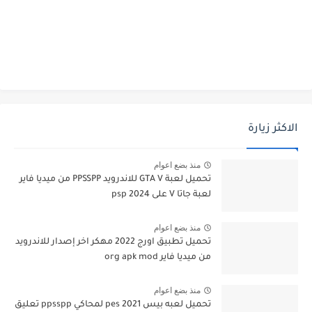
الاكثر زيارة
منذ بضع اعوام
تحميل لعبة GTA V للاندرويد PPSSPP من ميديا فاير
لعبة جاتا V على psp 2024
منذ بضع اعوام
تحميل تطبيق اورج 2022 مهكر اخر إصدار للاندرويد
من ميديا فاير org apk mod
منذ بضع اعوام
تحميل لعبه بيس pes 2021 لمحاكي ppsspp تعليق