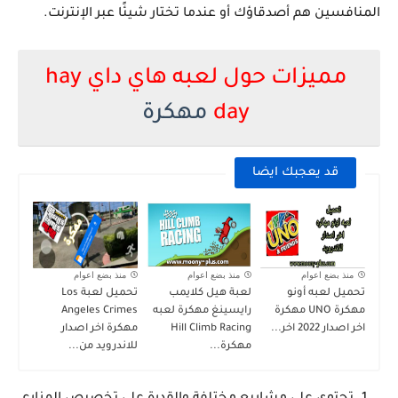
المنافسين هم أصدقاؤك أو عندما تختار شيئًا عبر الإنترنت.
مميزات حول لعبه هاي داي hay
day
مهكرة
قد يعجبك ايضا
منذ بضع اعوام
منذ بضع اعوام
منذ بضع اعوام
تحميل لعبه أونو
لعبة هيل كلايمب
تحميل لعبة Los
مهكرة UNO مهكرة
رايسينغ مهكرة لعبه
Angeles Crimes
اخر اصدار 2022 اخر...
Hill Climb Racing
مهكرة اخر اصدار
مهكرة...
للاندرويد من...