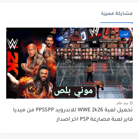
مشاركة مميزة
العاب
منذ عام
تحميل لعبة WWE 2k26 للاندرويد PPSSPP من ميديا
فاير لعبة مصارعة PSP اخر اصدار