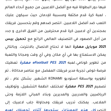
فيها دور البطولة فيه مع أفضل اللاعبين من جميع أنحاء العالم
، لعبة كرة قدم مكثفة ومسببة للإدمان حيث سيكون عليك
اللعب ضد أفضل اللاعبين. انتصر ضدهم وقم بتحسين فريقك
بمجندين أي لاعبين كرة قدم محترفين من الفرق الاخرى و جدد
من أجل الصعود في التصنيف العالمي الرائع مع
تحميل بيس
2021 موبايل مهكرة
انها لا تحتاج الاتصال بالانترنت. وبالتالي
يمكن الاستمتاع بها في أي مكان وفي أي وقت ومجانا واللعبة
من تطوير كونامي.لعبه
eFootball PES 2021 مهكرة
تعطيك
فرصة خوض تجربة مدير فريقك المفضل مع عناصر محاكاة ، تم
تطويره بواسطة استوديو KONAMI الشهير. بشكل عام ، تم
تصميم
PES 2021 مهكرة
لمختلف انظمة التشغيل، وتوظيف
الرياضيين والمدربين والمديرين وبناء المباني اللازمة وحتى
الملاعب. يمكنك تدريب فريقك ومحاولة جلب لاعبيك إلى
النصر.
كل هذه المميزات ستجدها أثناء تحميلك لعبه