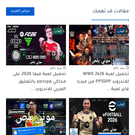
مقالات قد تهمك
عرض المزيد
العاب
العاب
منذ عام
منذ عام
تحميل لعبة WWE 2k26
تحميل لعبة فيفا 2026 على
للاندرويد PPSSPP من ميديا
محاكي ppsspp بالتعليق
فاير لعبة...
العربي للاندرويد...
العاب
العاب