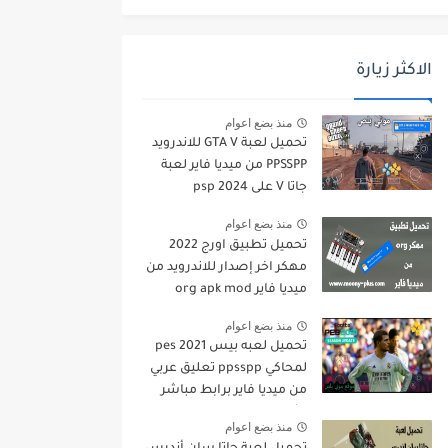
الاكثر زيارة
منذ بضع اعوام
تحميل لعبة GTA V للاندرويد
PPSSPP من ميديا فاير لعبة
جاتا V على psp 2024
منذ بضع اعوام
تحميل تطبيق اورج 2022
مهكر اخر إصدار للاندرويد من
ميديا فاير org apk mod
منذ بضع اعوام
تحميل لعبه بيس pes 2021
لمحاكي ppsspp تعليق عربي
من ميديا فاير برابط مباشر
للأندرويد pes 2021 iso
منذ بضع اعوام
ppsspp