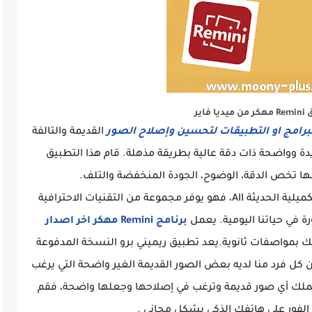
يا فاير
برامج او التطبيقات لتحسين وإصلاح الصور
القديمة والتالفة
دة وواضحة ذات دقة عالية بطريقة مذهلة. قام هذا التطبيق
التكنولوجيا التكميلية الحديثة AII، فهو يوفر مجموعة من التقنيات الاحترافية
ة في حياتنا اليومية. يعمل
برنامج Remini مهكر اخر اصدار
ك بمواصفات ثانوية.يعد تطبيق ريميني برو النسخة المدفوعة
ن كل فرد منا لديه بعض الصور القديمة الغير واضحة التي يرغب
علها بجودة Full HD.إذا كنت تملك أي صور قديمة وترغب في إصلاحها وجعلها واضحة، فقم
 الفور على هاتفك الذكي بشكل مجاني .