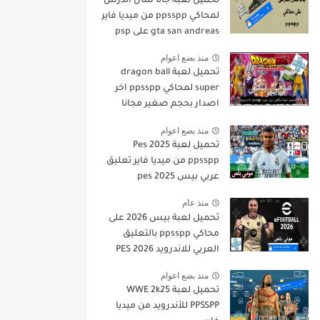
تحميل لعبة جاتا سان أندرس
لمحاكي ppsspp من ميديا فاير
gta san andreas على psp
منذ بضع اعوام
تحميل لعبة dragon ball
super لمحاكي ppsspp اخر
اصدار بحجم صغير مجانا
للاندرويد دراغون بول سوبر
منذ بضع اعوام
psp من ميديا فاير
تحميل لعبة Pes 2025
ppsspp من ميديا فاير تعليق
عربي بيس pes 2025
بالتعليق العربي
منذ عام
تحميل لعبة بيس 2026 على
محاكي ppsspp بالتعليق
العربي للاندرويد PES 2026
تعليق عربي بدون نت بحجم
منذ بضع اعوام
صغير من ميديا فاير
تحميل لعبة WWE 2k25
PPSSPP للأندرويد من ميديا