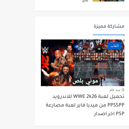
فاير
مشاركة مميزة
العاب
منذ عام
تحميل لعبة WWE 2k26 للاندرويد
PPSSPP من ميديا فاير لعبة مصارعة
PSP اخر اصدار