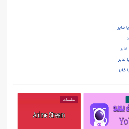
 فاير
 فاير
تطبيقات