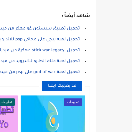
شاهد أيضاً :
تحميل تطبيق سبستون غو مهكر من ميديا
تحميل لعبه ببجي على محاكي psp للاندرويد
تحميل stick war legacy مهكرة من ميديا فاير
تحميل لعبة ملك الطاره للأندرويد من ميديا
تحميل لعبة god of war على psp من ميديا فاير
قد يعجبك ايضا
تطبيقات
تطبيقات