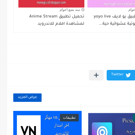
عوام
منذ بضع اعوام
تحميل تطبيق يو لايف yoyo live
تحميل تطبيق Anime Stream
ية عشوائية حية...
لمشاهدة افلام للاندرويد
عرض المزيد
تطبيقات