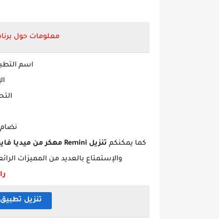
معلومات حول برنامج
اسم التطب
ال
التح
نضام ال
كما يمكنكم
تنزيل
Remini
مهكر
من ميديا فاي
والإستمتاع بالعديد من المميزات الرائع
را
تنزيل تطبيق