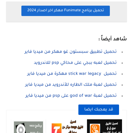
تحميل برنامج Funimate مهكر اخر اصدار 2024
شاهد أيضاً :
تحميل تطبيق سبستون غو مهكر من ميديا فاير
تحميل لعبه ببجي على محاكي psp للاندرويد
تحميل stick war legacy مهكرة من ميديا فاير
تحميل لعبة ملك الطاره للأندرويد من ميديا فاير
تحميل لعبة god of war على psp من ميديا فاير
قد يعجبك ايضا