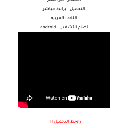
الإصدار : اخر اصدار
التحميل : برابط مباشر
اللغه : العربيه
نضام التشغيل : android
راوبط التحميل↓↓
↓