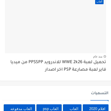
العاب
منذ عام
تحميل لعبة WWE 2k26 للاندرويد PPSSPP من ميديا
فاير لعبة مصارعة PSP اخر اصدار
التسميات
افلام 2020
العاب
العاب psp
العاب مدفوعه