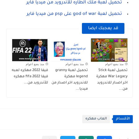
تحميل لعبة ملك الطاره للأندرويد من ميديا فاير
تحميل لعبة god of war على psp من ميديا فاير
قد يعجبك ايضا
منذ بضع اعوام
منذ بضع اعوام
منذ بضع اعوام
تحميل لعبة Stick
تحميل لعبة granny
فيفا 2022 مهكره لعبه
War Legacy مهكرة
legend مهكرة
فيفا fifa 2022 مهكره
اخر اصدار للاندرويد
للاندرويد اخر اصدار من
للأندرويد من...
من...
ميديا...
الأقسام
العاب مهكره