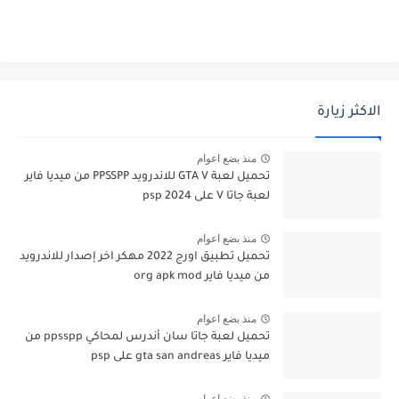
الاكثر زيارة
منذ بضع اعوام
تحميل لعبة GTA V للاندرويد PPSSPP من ميديا فاير
لعبة جاتا V على psp 2024
منذ بضع اعوام
تحميل تطبيق اورج 2022 مهكر اخر إصدار للاندرويد
من ميديا فاير org apk mod
منذ بضع اعوام
تحميل لعبة جاتا سان أندرس لمحاكي ppsspp من
ميديا فاير gta san andreas على psp
منذ بضع اعوام