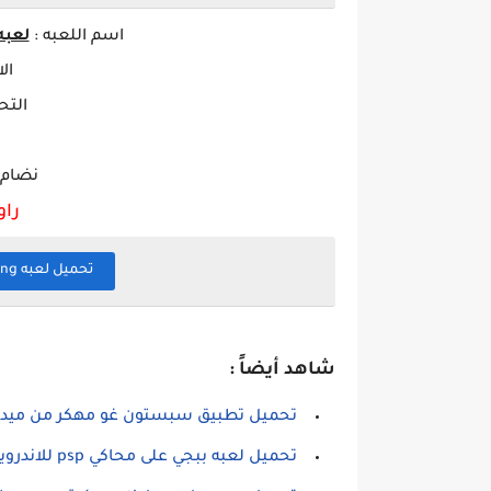
اسم ا
للعبه
:
لعبه bowling king مهكره ل
ال
التح
نضام ال
راو
تحميل لعبه bowling king مهكره اخر اصدار 2022
شاهد أيضاً :
تحميل تطبيق سبستون غو مهكر من ميديا
تحميل لعبه ببجي على محاكي psp للاندرويد