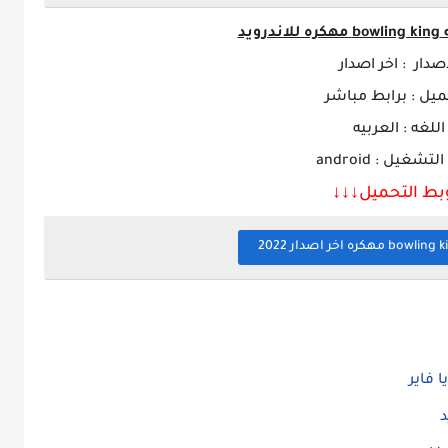
لاندرويد
اصدار : اخر اصدار
ميل : برابط مباشر
اللغه : العربيه
تشغيل : android
بط التحميل↓↓
↓
 فاير