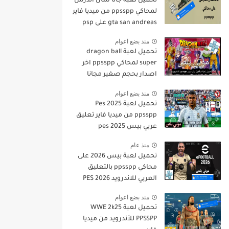
تحميل لعبة جاتا سان أندرس
لمحاكي ppsspp من ميديا فاير
gta san andreas على psp
منذ بضع اعوام
تحميل لعبة dragon ball
super لمحاكي ppsspp اخر
اصدار بحجم صغير مجانا
للاندرويد دراغون بول سوبر
منذ بضع اعوام
psp من ميديا فاير
تحميل لعبة Pes 2025
ppsspp من ميديا فاير تعليق
عربي بيس pes 2025
بالتعليق العربي
منذ عام
تحميل لعبة بيس 2026 على
محاكي ppsspp بالتعليق
العربي للاندرويد PES 2026
تعليق عربي بدون نت بحجم
منذ بضع اعوام
صغير من ميديا فاير
تحميل لعبة WWE 2k25
PPSSPP للأندرويد من ميديا