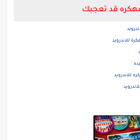
هكره قد تعجبك