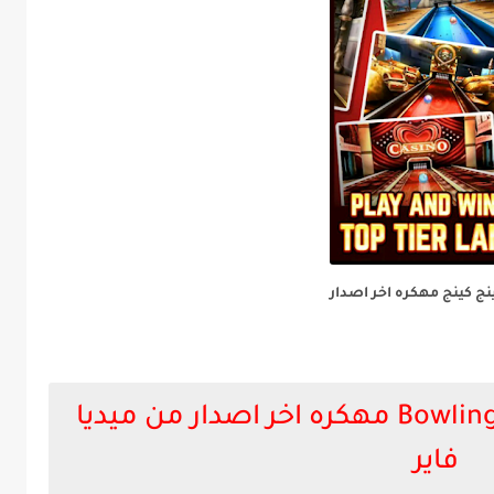
نج كينج مهكره اخر اصدار
لعبه Bowling King مهكره اخر اصدار من ميديا
فاير