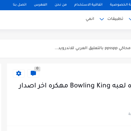
 الخصوصية
اتفاقية الاستخدام
من نحن
الفهرس
اتصل بنا
تطبيقات
انمي
0
تحميل لعبه بولينج كينج مهكره لعبه Bowling King مهكره اخر اصدار
لتحديث الجديد...
ة GTA Vice City...