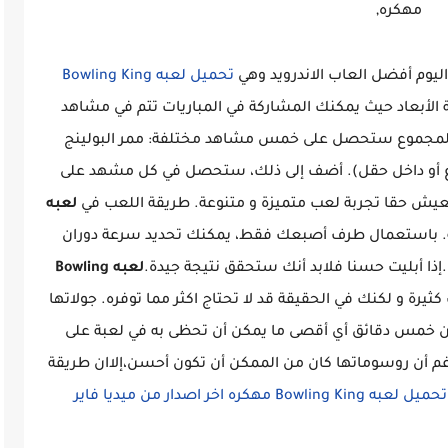
مهكره,
ليوم أفضل العاب الاندرويد وهي
تحميل لعبه Bowling King
ة الأبعاد حيث يمكنك المشاركة في المباريات تتم في مشاهد
ي المجموع ستحصل على خمس مشاهد مختلفة: ممر البولينج
رع أو داخل حقل). أضف إلى ذلك، ستحصل في كل مشهد على
يش حقا تجربة لعب متميزة و متنوعة. طريقة اللعب في
لعبه
ة. باستعمال طرف أصبعك فقط، يمكنك تحديد سرعة دوران
.إذا أبليت حسنا فلابد أنك ستحقق نتيجة جيدة.
لعبه Bowling
يرة و لكنك في الحقيقة قد لا تحتاج اكثر مما توفره. جولاتها
 خمس دقائق أي أقصى ما يمكن أن تحظى به في لعبة على
بة بولينغ ممتازة. رغم أن روسوماتها كان من الممكن أن تكون أحسن،إلاان طريقة
تحميل لعبه Bowling King مهكره اخر اصدار من ميديا فاير