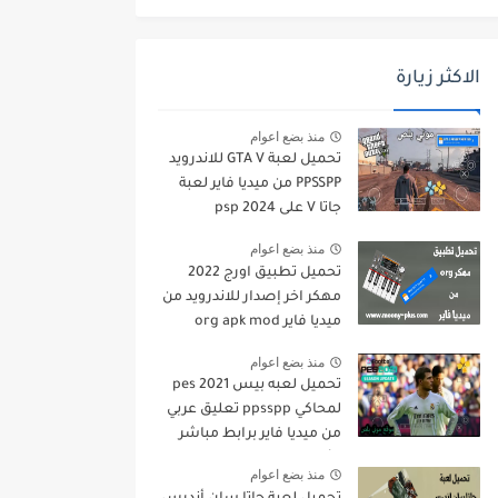
الاكثر زيارة
منذ بضع اعوام
تحميل لعبة GTA V للاندرويد
PPSSPP من ميديا فاير لعبة
جاتا V على psp 2024
منذ بضع اعوام
تحميل تطبيق اورج 2022
مهكر اخر إصدار للاندرويد من
ميديا فاير org apk mod
منذ بضع اعوام
تحميل لعبه بيس pes 2021
لمحاكي ppsspp تعليق عربي
من ميديا فاير برابط مباشر
للأندرويد pes 2021 iso
منذ بضع اعوام
ppsspp