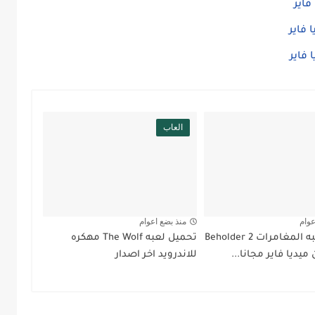
 فاير
العاب
عوام
منذ بضع اعوام
تحميل لعبه المغامرات Beholder 2
تحميل لعبه The Wolf مهكره
يديا فاير مجانا...
للاندرويد اخر اصدار