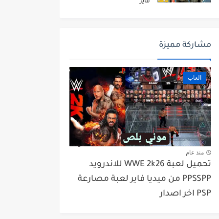
فاير
مشاركة مميزة
العاب
منذ عام
تحميل لعبة WWE 2k26 للاندرويد
PPSSPP من ميديا فاير لعبة مصارعة
PSP اخر اصدار