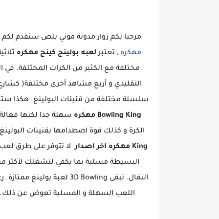
مرحبا بكم زوار مدونة موني بلص سنقدم لكم ا
مهكره
, تعتبر
لعبه بولينج كينج مهكره
ثلاثي
مختلفة مع الكثير من الكرات المختلفة. ف
التقليدي و أربع مشاهد أخرى مختلفة( كشا
سلسلة مختلفة من قنينات البولينغ. هكذا ستع
Bowling King مهكره
سهلة جدا لكنها فعال
الكرة و كذلك قوة اصطدامها بقنينات البولينغ
King مهكره اخر اصدار
لا تتوفر على طرق لعب كث
البسيطة مسلية بما يكفي لتشغلك لأكثر من
النقال. تبقى 3D Bowling لع
اللعب السهلة و المسلية تعوض عن ذلك.