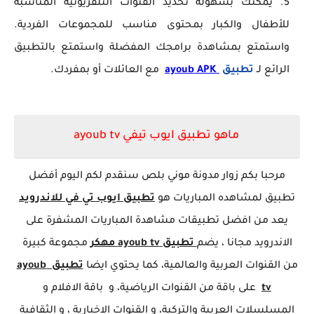
يمكنك بسهولة تحديد القنوات التلفزيونية المناسبة
للأطفال والكبار بمحتوى مناسب للمجموعات الفردية.
واستمتع بمشاهدة برامجك المفضلة واستمتع بالتطبيق
الرائع لـ
تطبيق
ayoub APK
مع العائلات أو بمفردك.
ماهو تطبيق ايوب تيفي ayoub tv
مرحبا بكم زوار مدونة موني بلص سنقدم لكم اليوم أفضل
تطبيق لمشاهده المباريات هو
تطبيق ايوب تي في للاندرويد
يعد من افضل تطبيقات مشاهدة المباريات المشفرة على
الاندرويد مجانا ، يضم
تطبيق ayoub tv مهكر
مجموعة كبيرة
من القنوات العربية والعالمية، كما يحتوي ايضا
تطبيق ayoub
tv
على باقة من القنوات الرياضية، و باقة الافلام و
المسلسلات العربية والتركية، و القنوات الاخبارية ، و الثقافية