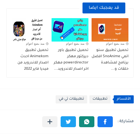
قد يعجبك ايضا
منذ بضع اعوام
منذ بضع اعوام
منذ بضع اعوام
تحميل تطبيق سنو
تحميل تطبيق باور
تحميل تطبيق
انمي SnoAnime افضل
ديركتور مهكر
Animekom احدث
برنامج لمشاهدة
powerdirector مهكر
اصدار للاندرويد من
حلقات و...
اخر اصدار للاندرويد...
ميديا فاير 2022
الأقسام
تطبيقات
تطبيقات تي في