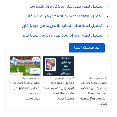
تحميل لعبه ببجي على محاكي psp للاندرويد
تحميل stick war legacy مهكر من ميديا فاير
تحميل لعبة ملك الطاره للأندرويد من ميديا فاير
تحميل لعبة god of war على psp من ميديا فاير
قد يعجبك ايضا
منذ بضع اعوام
منذ بضع اعوام
منذ بضع اعوام
تحميل لعبه كريتف
تحميل لعبة حياة
تحميل لعبة FIFA 2021
ديستركشن مهكرة
اليوتيوبرز مهكرة لعبة
لمحاكي ppsspp اخر
لعبة Creative
Youtubers Life
اصدار مجانا
Destruction مهكرة
مهكرة مجانا...
للاندرويد...
2022...