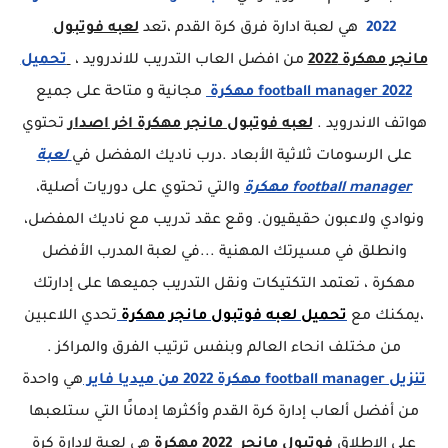
2022
هي لعبة ادارة فرق كرة القدم ،تعد
لعبه فوتبول
مانجر مهكرة 2022
من افضل العاب التدريب للاندرويد ،
تحميل
football manager 2022 مهكرة
مجانية و متاحة على جميع
هواتف الاندرويد .
لعبه فوتبول مانجر مهكرة اخر اصدار
تحتوي
على الرسومات ثلاثية الأبعاد .درب ناديك المفضل في
لعبة
football manager مهكرة
والتي تحتوي على دوريات أصلية،
ونوادي ولاعبون حقيقيون. وقع عقد تدريب مع ناديك المفضل،
وانطلق في مسيرتك المهنية ...في لعبة المدرب الأفضل
مهكرة ، تعتمد التكتيكات ونقل التدريب جميعها على إدارتك
،يمكنك مع
تحميل لعبه فوتبول مانجر مهكرة
تحدي اللاعبين
من مختلف انحاء العالم وبنفس ترتيب الفرق والمراكز .
تنزيل football manager
مهكرة 2022 من ميديا فاير
هي واحدة
من أفضل ألعاب إدارة كرة القدم وأكثرها إدمانًا التي ستلعبها
على الإطلاق
فوتبول مانجر 2022
مهكرة
هي لعبة لإدارة كرة