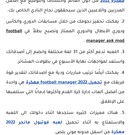
مهكرة 2022
من حول العالم واكتشاف والتوقيع مع أفضل
المدربين واللاعبين الذين سيحققون نجاح النادي الخاص بك.
يمكنك تحفيز نجومك من خلال مسابقات الدوري والكأس
ودوري الأبطال والدوري الممتاز وتصبح بطلاً في
football
.
manager apk mod
اللعبه تدعم أكثر من 31 لغة مختلفة وانضم إلى أصدقائك
واستعد لمواجهات نهاية الأسبوع في بطولات العشائر.
يمكنك أيضًا ترتيب مباريات ودية مع أصدقائك لتقدير قوة
فريقك مع
تحميل
football manager 2022 مهكرة
هي واحدة
من أفضل ألعاب إدارة كرة القدم وأكثرها إدمانًا التي ستلعبها
على الإطلاق.
هناك مميزات كثيره ستجدها اثناء دخولك الى اللعبه
والاستمتاع به أثناء تحميل
لعبه فوتبول مانجر 2022
مهكرة
من اسفل مدونه موني بلص.