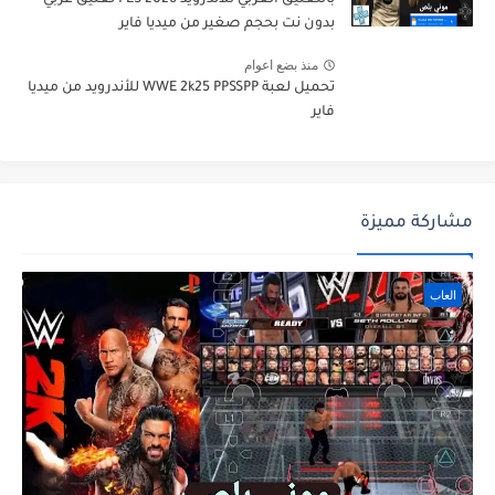
بالتعليق العربي للاندرويد PES 2026 تعليق عربي
بدون نت بحجم صغير من ميديا فاير
منذ بضع اعوام
تحميل لعبة WWE 2k25 PPSSPP للأندرويد من ميديا
فاير
مشاركة مميزة
العاب