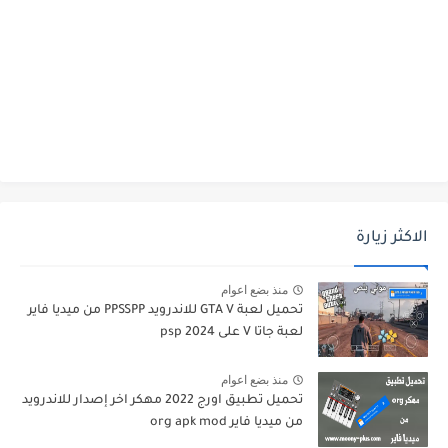
الاكثر زيارة
منذ بضع اعوام
تحميل لعبة GTA V للاندرويد PPSSPP من ميديا فاير
لعبة جاتا V على psp 2024
منذ بضع اعوام
تحميل تطبيق اورج 2022 مهكر اخر إصدار للاندرويد
من ميديا فاير org apk mod