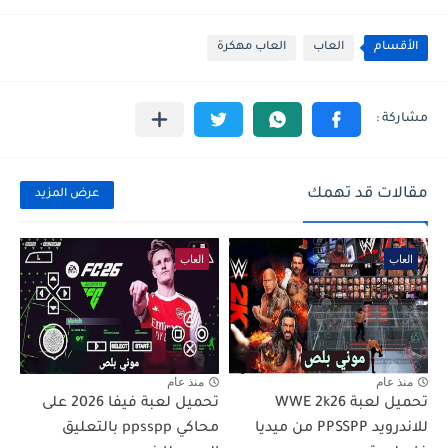
الأقسام
العاب
العاب مهكرة
مقالات قد تهمك
عرض المزيد
العاب
العاب
منذ عام
منذ عام
تحميل لعبة WWE 2k26
تحميل لعبة فيفا 2026 على
للاندرويد PPSSPP من ميديا
محاكي ppsspp بالتعليق