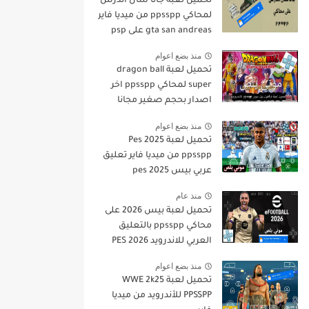
تحميل لعبة جاتا سان أندرس
لمحاكي ppsspp من ميديا فاير
gta san andreas على psp
منذ بضع اعوام
تحميل لعبة dragon ball
super لمحاكي ppsspp اخر
اصدار بحجم صغير مجانا
للاندرويد دراغون بول سوبر
منذ بضع اعوام
psp من ميديا فاير
تحميل لعبة Pes 2025
ppsspp من ميديا فاير تعليق
عربي بيس pes 2025
بالتعليق العربي
منذ عام
تحميل لعبة بيس 2026 على
محاكي ppsspp بالتعليق
العربي للاندرويد PES 2026
تعليق عربي بدون نت بحجم
منذ بضع اعوام
صغير من ميديا فاير
تحميل لعبة WWE 2k25
PPSSPP للأندرويد من ميديا