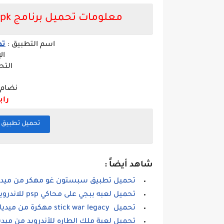
معلومات تحميل برنامج Ablo Apk مهكر 2022 للاندرويد تهكير Ablo
اسم التطبيق :
تط
ال
التح
نضام ال
راب
تحميل تطبيق ابلو Ablo apk مهكر من 
شاهد أيضاً :
تحميل تطبيق سبستون غو مهكر من ميديا
تحميل لعبه ببجي على محاكي psp للاندرويد
تحميل stick war legacy مهكرة من ميديا فاير
تحميل لعبة ملك الطاره للأندرويد من ميديا