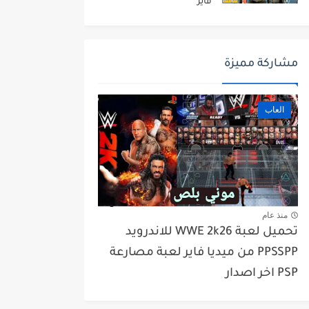
فاير
مشاركة مميزة
العاب
منذ عام
تحميل لعبة WWE 2k26 للاندرويد
PPSSPP من ميديا فاير لعبة مصارعة
PSP اخر اصدار