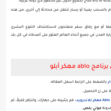
ابة له بأنه متاح لجميع الدول غير محظور لأي دولة عربية،
بالسحب يمينا أو يسار تتنقل من محادثة إلي أخري، من هذه
ها أو مع رفاق سفر منفتحون لاستكشاف التنوع البشري
ارة المدن في جميع أنحاء العالم العثور على أصدقاء في كل بلد
ab مهكر أبلو
ر
بالضغط على الرابط اسفل المقاله.
لى زر التحميل.
مهكر للاندرويد،
قم بتثبيته على جهازك، وانتظر قليلاً، ثم
مدونة
موني بلص
.