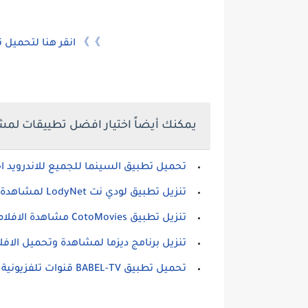
》》 انقر هنا لتحميل 
يمكنك أيضاً اختيار افضل تطييقات لمش
تحميل تطبيق السينما للجميع للاندرويد اخ
تنزيل تطبيق لودي نت LodyNet لمشاهدة الافلام للاندرويد
تنزيل تطبيق CotoMovies مشاهدة الافلام المدفوعة مجانا للاندرويد
تنزيل برنامج ديزما لمشاهدة وتحميل الافلام وال
تحميل تطبيق BABEL-TV قنوات تلفزيونية من كل أرجاء العالم بين يديك للاندرويد