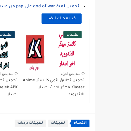
تحميل لعبة god of war على psp من ميديا فاير
قد يعجبك ايضا
تطبيقات
تطبيقات
منذ بضع اعوام
منذ بضع ا
تحميل تطبيق انمي كلاستر Anime
تحميل تطب
Klaster مهكر احدث اصدار
للاندرويد...
اصدار...
الأقسام
تطبيقات
تطبيقات دردشه