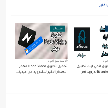
تطبيقات
عوام
منذ بضع اعوام
يق انمي ليك تطبيق
تحميل تطبيق Node Video مهكر
animelek APK للأندرويد اخر
الاصدار الاخير للاندرويد من ميديا...