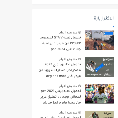
الاكثر زيارة
منذ بضع اعوام
تحميل لعبة GTA V للاندرويد
PPSSPP من ميديا فاير لعبة
جاتا V على psp 2024
منذ بضع اعوام
تحميل تطبيق اورج 2022
مهكر اخر إصدار للاندرويد من
ميديا فاير org apk mod
منذ بضع اعوام
تحميل لعبه بيس pes 2021
لمحاكي ppsspp تعليق عربي
من ميديا فاير برابط مباشر
للأندرويد pes 2021 iso
منذ بضع اعوام
ppsspp