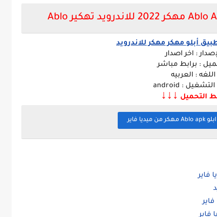
بيق
أبلو مهكر مهكر للاندرويد
إصدار : اخر اصدار
ميل : برابط مباشر
اللغه : العربيه
تشغيل : android
↓↓↓
ط التحميل
ميديا فاير
 فاير
 فاير