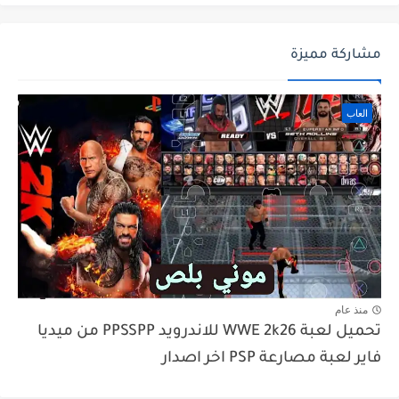
مشاركة مميزة
العاب
منذ عام
تحميل لعبة WWE 2k26 للاندرويد PPSSPP من ميديا
فاير لعبة مصارعة PSP اخر اصدار