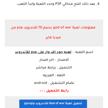
بعد ذلك افتح محاكي PSP وحدد اللعبة وابدأ اللعب.
معلومات لعبة god of war بحجم 70 للاندرويد psp من
ميديا فاير
اسم ا
للعبه
:
لعبه جود اف وار على psp للأندرويد
الاصدار : اخر اصدار
التحميل : برابط مباشر
اللغه : العربيه
نضام التشغيل : android
رابط التحميل ↓↓↓
تحميل لعبة God of war للاندرويد ppsspp