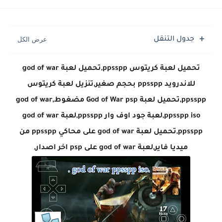
تحميل لعبة جاتا فايس سيتي مهكرة لعبة GTA Vice City...
جدول التنقل
تحميل لعبة كريتوس ppsspp,تحميل لعبة god of war
للاندرويد ppsspp بحجم صغير,تنزيل لعبة كريتوس
ppsspp,تحميل لعبة God of War psp مضغوط,god of war
ppsspp iso,لعبة جود اوف وار ppsspp,لعبة god of war
ppsspp,تحميل لعبة god of war على محاكي ppsspp من
ميديا فاير,لعبة god of war على psp اخر اصدار,