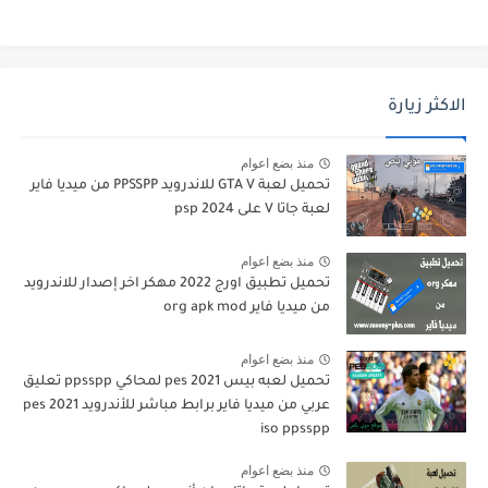
الاكثر زيارة
منذ بضع اعوام
تحميل لعبة GTA V للاندرويد PPSSPP من ميديا فاير
لعبة جاتا V على psp 2024
منذ بضع اعوام
تحميل تطبيق اورج 2022 مهكر اخر إصدار للاندرويد
من ميديا فاير org apk mod
منذ بضع اعوام
تحميل لعبه بيس pes 2021 لمحاكي ppsspp تعليق
عربي من ميديا فاير برابط مباشر للأندرويد pes 2021
iso ppsspp
منذ بضع اعوام