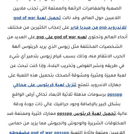
الصعبة والمغامرات الرائعة والممتعة التي تجذب ملايين
اللاعبين حول العالم، وقد نالت
تحميل لعبة god of war
للاندرويد psp من ميديا فاير
على إعجاب الكثيرين من مختلف
أنحاء العالم.وتحتوى
لعبه god of war على psp
على العديد من
الشخصيات المختلفة مثل زيوس الذي يريد كريتوس آلهة
الحرب الانتقام منه، وذلك بسبب قيام زيوس بتدمير أي شيء
في طريقه ونشر الفوضى وتخريب البلدة، وإذا كنت تبحث عن
لعبة مميزة ومثيرة ومشوقة أنصحك بتحميل هذه اللعبة على
جهازك الاندرويد.تتمتع
تنزيل لعبة كريتوس على محاكي
ppsspp
برسومات مذهلة ثلاثية الأبعاد تحاكي أرض الواقع
بشكل كبير بالإضافة وجود جرافيك عالي ذات جودة ودقة
عالية.
تحميل لعبة كريتوس ppsspp
معارك كثيرة وممتعة ضد
المخلوقات الشريرة والوحوش والجيوش مما يزيد من حماس
اللاعبين ومتعة وإثارة اللعبة.
god of war ppsspp مضغوطه