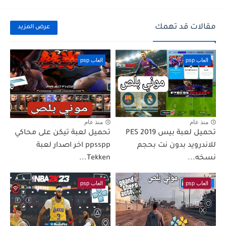
مقالات قد تهمك
عرض المزيد
العاب psp
العاب psp
منذ عام
منذ عام
تحميل لعبة بيس PES 2019
تحميل لعبة تيكن على محاكي
للاندرويد بدون نت بحجم
ppsspp اخر اصدار لعبة
نسخه...
Tekken...
العاب psp
العاب psp