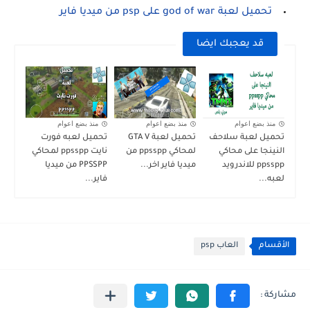
تحميل لعبة god of war على psp من ميديا فاير
قد يعجبك ايضا
منذ بضع اعوام
منذ بضع اعوام
منذ بضع اعوام
تحميل لعبة سلاحف
تحميل لعبة GTA V
تحميل لعبه فورت
النينجا على محاكي
لمحاكي ppsspp من
نايت ppsspp لمحاكي
ppsspp للاندرويد
ميديا فاير اخر...
PPSSPP من ميديا
لعبه...
فاير...
الأقسام
العاب psp