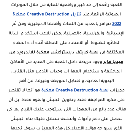
اللعبة رائعة إلى حد كبير وواقعية للغاية من خلال المؤثرات
الصوتية الرائعة.عند
تنزيل Creative Destruction مهكرة
2022
تتوافر بالعديد من اللغات وأهمها الإنجليزية ومن ثم
الإسبانية، والفرنسية، والصينية.يمكن للاعب استخدام البذلة
الطائرة للهبوط، أو الاعتماد على المظلة أثناء أداء المهام
المختلفة في
لعبة كريتف ديستركشن مهكرة للاندرويد من
ميديا فاير
وجود خريطة داخل اللعبة على العديد من الأماكن
المختلفة واستخدام المهارات وحدات التدمير مثل القنابل
اليدوية العادية، والقنابل الموجهة وغيرها. من أهم
مميزات
لعبة Creative Destruction مهكرة
هو أنها لا تقتصر
على فكرة المواجهة فقط وتكوين الجيش والقوة فقط، بل أن
هناك عدد بالغ من المهمات التي سيتوجب عليك القيام بها كي
تحصل على دعم وأدوات وأسلحة تسهل عليك بناء الجيش
الذي سيواجه هؤلاء الأعداء.كل هذه المميزات سوف تجدها