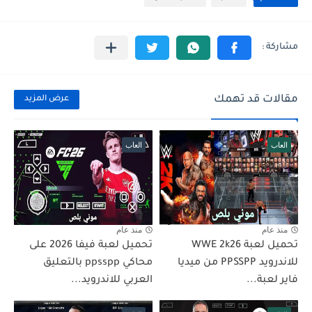
مقالات قد تهمك
عرض المزيد
العاب
العاب
منذ عام
منذ عام
تحميل لعبة WWE 2k26
تحميل لعبة فيفا 2026 على
للاندرويد PPSSPP من ميديا
محاكي ppsspp بالتعليق
فاير لعبة...
العربي للاندرويد...