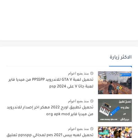
الاكثر زيارة
منذ بضع اعوام
تحميل لعبة GTA V للاندرويد PPSSPP من ميديا فاير
لعبة جاتا V على psp 2024
منذ بضع اعوام
تحميل تطبيق اورج 2022 مهكر اخر إصدار للاندرويد
من ميديا فاير org apk mod
منذ بضع اعوام
تحميل لعبه بيس pes 2021 لمحاكي ppsspp تعليق