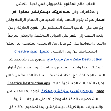
ألعاب عالم المفتوح للكمبيوتر، فهي لعبة الأكشن
والمغامرات.وفي
لعبه كريتف ديستركشن مهكرة اخر
اصدار
سوف يقوم اللاعب بأداء العديد من المهام الرائعة ولكن
يتوجب على اللاعب البحث المستمر على القوى الخارقة، ومن
يتجه اللاعب إلى القفز على المباني المرتفعة، والركض سريعاً
والقتال.احتوائها على كم هائل من الأسلحة المتنوعة التي يمكن
استخدامها من قِبل اللاعب .
تحميل لعبة Creative
Destruction مهكرة من ميديا فاير
تحتوي على شخصيات،
ويمكنك ايضا واختيار الملابس، بجانب وجود العديد من أطوار
اللعب المختلفة، مع إمكانية تحديث الأسلحة القديمة من خلال
إجراء التعديلات المستمرة عليها.
Creative Destruction apk
mod
.
لعبه كريتف ديستركشن مهكرة
يتواجد بها العديد من
الشخصيات المختلفة، واحتوائها على الدراجات النارية،
والسيارات.لعبة كريتف ديستركشن بها تصاميم الـ3D داخل