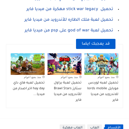
تحميل stick war legacy مهكرة من ميديا فاير
تحميل لعبة ملك الطاره للأندرويد من ميديا فاير
تحميل لعبة god of war على psp من ميديا فاير
قد يعجبك ايضا
منذ بضع اعوام
منذ بضع اعوام
منذ بضع اعوام
تحميل لعبه لوردس
تحميل لعبة براول
تحميل لعبه هاي داي
موبايل lords mobile
ستارز Brawl Stars
hay day اخر اصدار من
للاندرويد من ميديا
للأندرويد من ميديا
ميديا...
فاير
فاير
الأقسام
العاب
العاب مهكرة