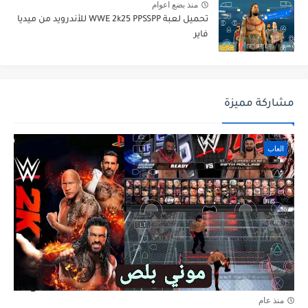
منذ بضع اعوام
تحميل لعبة WWE 2k25 PPSSPP للأندرويد من ميديا
فاير
مشاركة مميزة
العاب
منذ عام