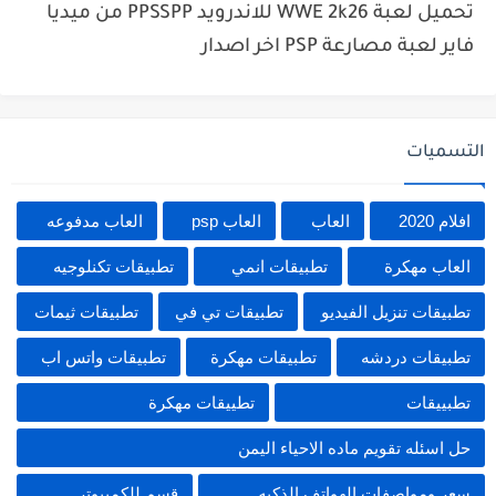
تحميل لعبة WWE 2k26 للاندرويد PPSSPP من ميديا
فاير لعبة مصارعة PSP اخر اصدار
التسميات
افلام 2020
العاب
العاب psp
العاب مدفوعه
العاب مهكرة
تطبيقات انمي
تطبيقات تكنلوجيه
تطبيقات تنزيل الفيديو
تطبيقات تي في
تطبيقات ثيمات
تطبيقات دردشه
تطبيقات مهكرة
تطبيقات واتس اب
تطبييقات
تطييقات مهكرة
حل اسئله تقويم ماده الاحياء اليمن
سعر ومواصفات الهواتف الذكيه
قسم للكمبيوتر