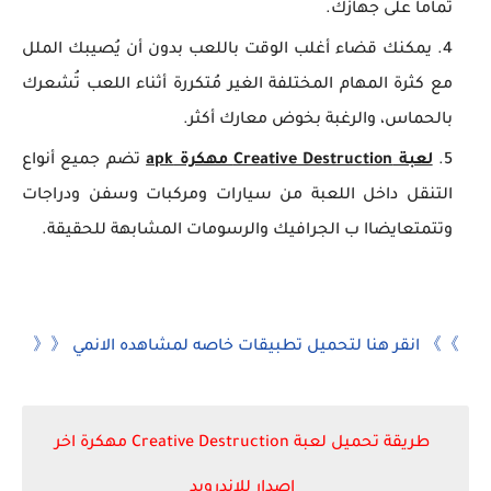
تماماً على جهازك.
يمكنك قضاء أغلب الوقت باللعب بدون أن يُصيبك الملل
مع كثرة المهام المختلفة الغير مُتكررة أثناء اللعب تُشعرك
بالحماس، والرغبة بخوض معارك أكثر.
لعبة Creative Destruction مهكرة apk
تضم جميع أنواع
التنقل داخل اللعبة من سيارات ومركبات وسفن ودراجات
وتتمتعايضاا ب الجرافيك والرسومات المشابهة للحقيقة.
》》 انقر هنا لتحميل تطبيقات خاصه لمشاهده الانمي 《《
طريقة تحميل لعبة Creative Destruction مهكرة اخر
اصدار للاندرويد