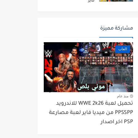
فاير
مشاركة مميزة
العاب
منذ عام
تحميل لعبة WWE 2k26 للاندرويد
PPSSPP من ميديا فاير لعبة مصارعة
PSP اخر اصدار