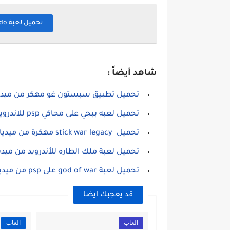
تحميل لعبة yalla ludo يلا لودو مهكرة اخر اصدار
شاهد أيضاً :
تحميل تطبيق سبستون غو مهكر من ميديا
تحميل لعبه ببجي على محاكي psp للاندرويد
تحميل stick war legacy مهكرة من ميديا فاير
تحميل لعبة ملك الطاره للأندرويد من ميديا
تحميل لعبة god of war على psp من ميديا فاير
قد يعجبك ايضا
العاب
العاب