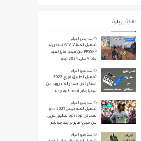
الاكثر زيارة
منذ بضع اعوام
تحميل لعبة GTA V للاندرويد
PPSSPP من ميديا فاير لعبة
جاتا V على psp 2024
منذ بضع اعوام
تحميل تطبيق اورج 2022
مهكر اخر إصدار للاندرويد من
ميديا فاير org apk mod
منذ بضع اعوام
تحميل لعبه بيس pes 2021
لمحاكي ppsspp تعليق عربي
من ميديا فاير برابط مباشر
للأندرويد pes 2021 iso
منذ بضع اعوام
ppsspp