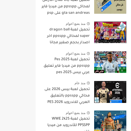
تحميل لعبة جاتا سان أندرس
لمحاكي ppsspp من ميديا فاير
gta san andreas على psp
منذ بضع اعوام
تحميل لعبة dragon ball
super لمحاكي ppsspp اخر
اصدار بحجم صغير مجانا
للاندرويد دراغون بول سوبر
منذ بضع اعوام
psp من ميديا فاير
تحميل لعبة Pes 2025
ppsspp من ميديا فاير تعليق
عربي بيس pes 2025
بالتعليق العربي
منذ عام
تحميل لعبة بيس 2026 على
محاكي ppsspp بالتعليق
العربي للاندرويد PES 2026
تعليق عربي بدون نت بحجم
منذ بضع اعوام
صغير من ميديا فاير
تحميل لعبة WWE 2k25
PPSSPP للأندرويد من ميديا