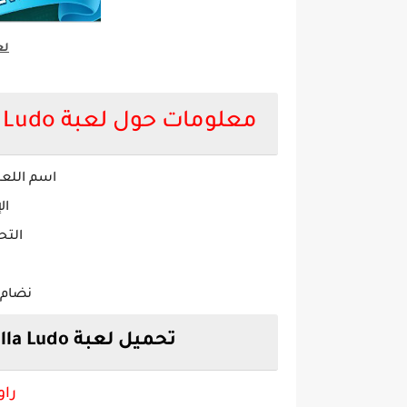
لع
معلومات
حول لعبة Yalla Ludo مهكرة apk برابط مباشر 2022
اسم اللعب
ال
التح
نضام ال
تحميل لعبة Yalla Ludo يلا لودو مهكرة من ميديا فاير
راو