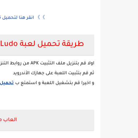
》》 انقر هنا لتحميل 
طريقة تحميل لعبة Yalla Ludo يلا لودو مهكرة من ميديا فاير
اولا قم بتنزيل ملف التثبيت APK من روابط التنزيل المباشرة اسفل الموضوع.
ثم قم بتثبيت اللعبة على جهازك الأندرويد
و اخيرا قم بتشغيل اللعبة و استمتع ب
تحميل ل
العاب م