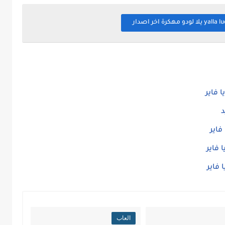
 فاير
 فاير
العاب