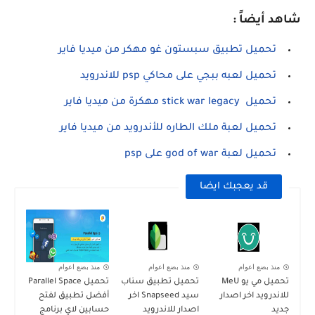
شاهد أيضاً :
تحميل تطبيق سبستون غو مهكر من ميديا فاير
تحميل لعبه ببجي على محاكي psp للاندرويد
تحميل stick war legacy مهكرة من ميديا فاير
تحميل لعبة ملك الطاره للأندرويد من ميديا فاير
تحميل لعبة god of war على psp
قد يعجبك ايضا
منذ بضع اعوام
منذ بضع اعوام
منذ بضع اعوام
تحميل مي يو MeU
تحميل تطبيق سناب
تحميل Parallel Space
للاندرويد اخر اصدار
سيد Snapseed اخر
أفضل تطبيق لفتح
جديد
اصدار للاندرويد
حسابين لاي برنامج