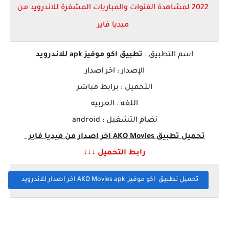
2022 لمشاهدة القنوات والمباريات المشفرة للاندرويد من
ميديا فاير
اسم التطبيق :
تطبيق اكو موفيز apk للاندرويد
الإصدار : اخر اصدار
التحميل : برابط مباشر
اللغه : العربيه
نضام التشغيل : android
تحميل تطبيق AKO Movies
اخر اصدار من ميديا فاير
رابط التحميل ↓↓↓
تحميل تطبيق اكو موفيز AKO Movies apk اخر اصدار للاندرويد