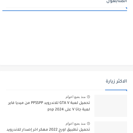
المتابعون
الاكثر زيارة
منذ بضع اعوام
تحميل لعبة GTA V للاندرويد PPSSPP من ميديا فاير
لعبة جاتا V على psp 2024
منذ بضع اعوام
تحميل تطبيق اورج 2022 مهكر اخر إصدار للاندرويد