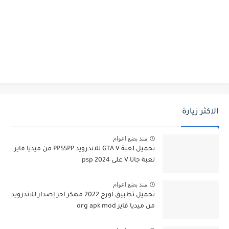
الاكثر زيارة
منذ بضع اعوام
تحميل لعبة GTA V للاندرويد PPSSPP من ميديا فاير
لعبة جاتا V على psp 2024
منذ بضع اعوام
تحميل تطبيق اورج 2022 مهكر اخر إصدار للاندرويد
من ميديا فاير org apk mod