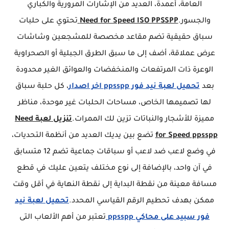
العامة، أعمدة، العديد من الإشارات المرورية والكباري
والجسور.
Need for Speed ISO PPSSPP
تحتوي على حلبات
سباق حقيقية تضم مقاعد مخصصة للمشجعين وشاشات
عرض عملاقة، أضف إلى ما سبق الطرق الجبلية أو الصحراوية
الوعرة ذات المرتفعات والمنخفضات والعوائق الغير محدودة
بعد
تحميل لعبة نيد فور ppsspp اخر اصدار
، كل حلبة سباق
لها تصميمها الخاص، مساحات الحلبات غير موحدة، مناظر
مميزة للأشجار والنباتات تزين لك الممرات.
تنزيل لعبة Need
for Speed ppsspp
تضع بين يديك العديد من أنظمة التحديات،
في وضع لاعب ضد لاعب أو سباقات جماعية تضم 12 متسابق
في آن واحد، بالإضافة إلى نوع مختلف يتعين عليك في قطع
مسافة معينة من نقطة البداية إلى نقطة النهاية في أقل وقت
ممكن بهدف تحطيم الرقم القياسي المحدد.
تحميل لعبة نيد
فور سبيد على محاكي ppsspp
تعتبر من أهم الألعاب التى