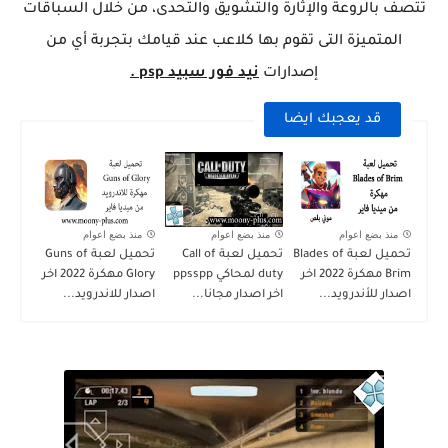
تتصف بالروعة والإثارة والتشويق والتحدى، من خلال السباقات
المتميزة التى تقوم بها كلاعب عند قيامك بتجربة أي من
إصدارات
نيد فور سبيد psp .
قد يعجبك ايضا
منذ بضع اعوام
منذ بضع اعوام
منذ بضع اعوام
تحميل لعبة Blades of
تحميل لعبة Call of
تحميل لعبة Guns of
Brim مهكرة 2022 اخر
duty لمحاكي ppsspp
Glory مهكرة 2022 اخر
اصدار للأندرويد...
اخر اصدار مجانا...
اصدار للاندرويد...