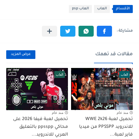
الأقسام
العاب
العاب psp
مقالات قد تهمك
عرض المزيد
العاب
العاب
منذ عام
منذ عام
تحميل لعبة WWE 2k26
تحميل لعبة فيفا 2026 على
للاندرويد PPSSPP من ميديا
محاكي ppsspp بالتعليق
فاير لعبة...
العربي للاندرويد...