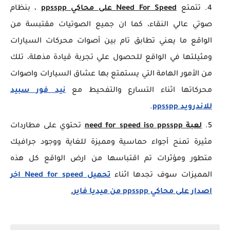
تتمتع
Need For Speed على محاكي ppsspp
، بنظام
صوتي عالي النقاء، كما ان جميع الصوتيات مقتبسة من
الواقع ما يعني تطابق تام بين أصوات محركات السيارات
ومثيلتها في الواقع للحصول علي تجربة قيادة مذهلة، تلك
من الأمور الهامة التي يستمتع بها عشاق السيارات واصوات
محركاتها اثناء التسارع والتفحيط مع
نيد فور سبيد
للاندرويد ppsspp
.
لعبة need for speed iso ppsspp
تحتوي على مطاردات
مثيرة تمنح أجواء حماسية ومميزة للغاية ووجود جرافيك
متطور ومؤثرات تم اقتباسها من ارض الواقع كل هذه
المميزات سوف تجدها اثناء
تحميل Need for speed اخر
اصدار على محاكي ppsspp من ميديا فاير
.