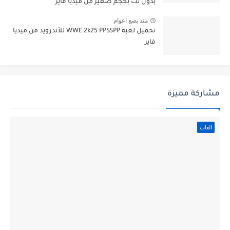
بدون نت بحجم صغير من ميديا فاير
منذ بضع اعوام
تحميل لعبة WWE 2k25 PPSSPP للأندرويد من ميديا
فاير
مشاركة مميزة
العاب