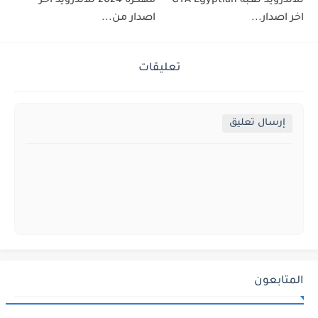
للاندرويد لعبة GTA Egyptian
مهكرة 2024 للأندرويد اخر
اخر اصدار...
اصدار من...
تعليقات
إرسال تعليق
المتابعون