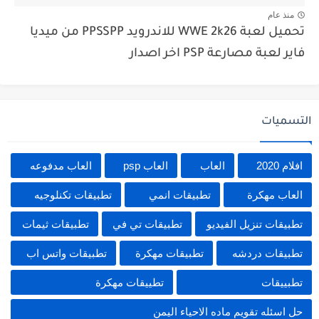
منذ عام
تحميل لعبة WWE 2k26 للاندرويد PPSSPP من ميديا
فاير لعبة مصارعة PSP اخر اصدار
التسميات
افلام 2020
العاب
العاب psp
العاب مدفوعه
العاب مهكرة
تطبيقات انمي
تطبيقات تكنلوجيه
تطبيقات تنزيل الفيديو
تطبيقات تي في
تطبيقات ثيمات
تطبيقات دردشه
تطبيقات مهكرة
تطبيقات واتس اب
تطبييقات
تطييقات مهكرة
حل اسئله تقويم ماده الاحياء اليمن