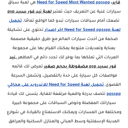
فاير،
Need for Speed Most Wanted ppsspp
هي لعبة سباق
سيارات غنية عن التعريف حيث تعتبر
لعبة نيد فور سبيد psp
تضعك أمام سباقات سيارات تبدو كما الواقع تمامًا،
تحميل
لعبة Need for Speed ppsspp اخر اصدار
تحتوي على تشكيلة
ضخمة من أحدث سيارات العالم مع طرق حقيقية مصممة
بعناية وتعديلات متنوعة يمكنك القيام بها على مجموعة
العربات التي تملكها بما يوفر لك تجدد دائم في المظهر
.نيد
فور سبيد psp مضغوطة بحجم صغير
تعرض لك قائمه
مواصفات كل سيارة على حدة بالتفصيل، وتشمل السرعة
القصوى.
تحميل لعبة Need for Speed للاندرويد على محاكي
ppsspp
تتصف بدرجة واقعية مرتفعة للغاية، يتسنى لك قيادة
سياراتك المفضلة وخوض السباقات على مجموعة كبيرة
ومختلفة من المسارات ويمكنك الاستمتاع بالقيادة في شوارع
المدينة الإسفلتية وسط المباني والمنازل السكنية والمرافق