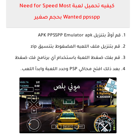
كيفيه تحميل لعبة Need for Speed Most
Wanted ppsspp بحجم صغير
قم أولاً بتنزيل APK PPSSPP Emulator apk
قم بتنزيل ملف اللعبه المضغوط بتنسيق zip
قم بفك ضغط اللعبة باستخدام أي برنامج فك ضغط
بعد ذلك افتح محاكي PSP وحدد اللعبة وابدأ اللعب.