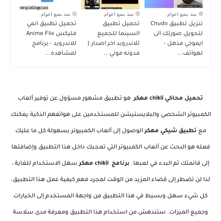
منذ بضع اعوام
منذ بضع اعوام
منذ بضع اعوام
تنزيل تطبيق Chudo
تحميل تطبيق
تحميل تطبيق انمي
لتحويل صورتك الى
السينما للجميع
فليكس Anime Flix
ايموجي مذهل -
للاندرويد اخر اصدار (
للاندرويد - برنامج
لهواتف...
مدونه موني...
لمشاهده...
تحميل محاكي chikii مهكر
هو تطبيق مشهور مسؤول عن توفير ألعاب
الكمبيوتر الشخصي والبلايستيشن للمستخدمين على هواتفهم الذكية.يمكنك
مع
تطبيق شيكي مهكر
الوصول إلى ألعاب الكمبيوتر بسهولة كل ما عليك
فعله هو البحث عن ألعاب الكمبيوتر التي تعجبك داخل هذا التطبيق وإضافتها
إلى قائمتك ثم البدء في لعبها.
برنامج chikii مهكر
سهل الاستخدام للغاية ،
لذا لن تضطر إلى قضاء المزيد من الوقت لمجرد فهم كيفية عمل هذا التطبيق.
كل شيء سهل وبسيط في هذا التطبيق من واجهة المستخدم إلى الخيارات
وجميع الميزات. ستندهش من استخدام هذا التطبيق ومعرفة مدى سلاسة