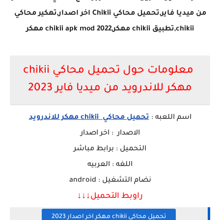
من ميديا فاير,تحميل محاكي Chikii اخر اصدار,تهكير محاكي
chikii,تطبيق chikii مهكر,chikii apk mod 2022 مهكر
معلومات حول تحميل محاكي chikii
مهكر للاندرويد من ميديا فاير 2023
اسم ا
للعبه
:
تحميل محاكي
chikii مهكر للاندرويد
الاصدار : اخر اصدار
التحميل : برابط مباشر
اللغه : العربيه
نضام التشغيل : android
راوبط التحميل↓↓
↓
تحميل محاكي chikii مهكر اخر اصدار 2023