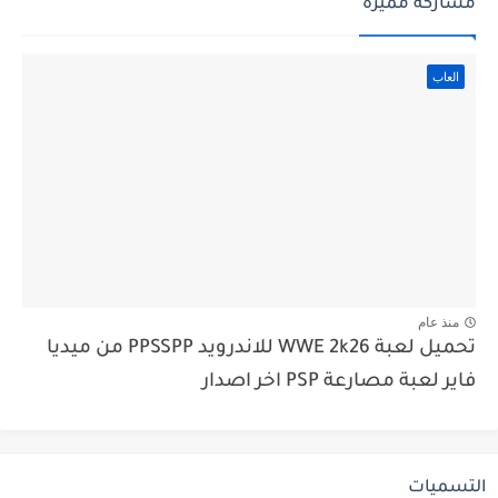
مشاركة مميزة
العاب
منذ عام
تحميل لعبة WWE 2k26 للاندرويد PPSSPP من ميديا
فاير لعبة مصارعة PSP اخر اصدار
التسميات