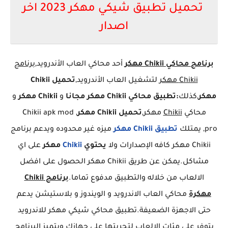
تحميل تطبيق شيكي مهكر 2023 اخر
اصدار
برنامج محاكي Chikii مهكر
أحد محاكي العاب الأندرويد,
برنامج
Chikii مهكر
لتشغيل العاب الأندرويد,
تحميل Chikii
مهكر
,كذلك
:تطبيق محاكي Chikii مهكر مجانا
و
Chikii مهكر
و
محاكي
Chikii
مهكر,
تحميل Chikii مهكر
, Chikii apk mod
pro, يمتلك
تطبيق Chikii مهكر
ميزه غير محدوده ويدعم برنامج
Chikii مهكر كافه الإصدارات ولا
يحتوي
Chikii
مهكر
على اي
مشاكل.يمكن عن طريق Chikii مهكر الحصول على افضل
الالعاب من خلاله والتطبيق مدفوع تماما.
برنامج Chikii
مهكرة
محاكي العاب الاندرويد و الويندوز و بلاستيشن يدعم
حتى الاجهزة الضعيفة.تطبيق محاكي شيكي مهكر للاندرويد
يتوفر على مئات الالعاب لتجربتها على جهازك ويتميز البرنامج