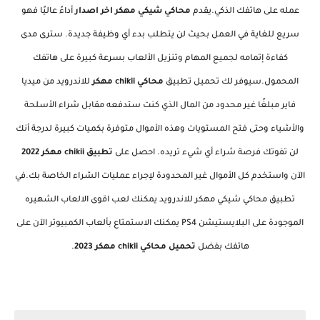
عمله على هاتفك الذكي.يقدم
محاكي شيكي مهكر اخر اصدار
أداءً عاليًا فهو
سريع للغاية في العمل بحيث لن يتطلب بدء أي وظيفة جديدة. سترى مدى
كفاءة إتمامه لجميع المهام وتنزيل الألعاب بسرعة كبيرة على هاتفك
المحمول.سيوفر لك تحميل تطبيق
محاكي chikii مهكر
للاندرويد من ميديا
فاير مبلغًا غير محدود من المال الذي كنت ستدفعه مقابل شراء الأسلحة
والأشياء وحتى فتح المستويات وهذه الأموال متوفرة بكميات كبيرة لدرجة أنك
لن تفوتك فرصة شراء أي شيء تريده. احصل على
تطبيق chikii مهكر 2022
الآن واستخدم كل الأموال غير المحدودة لإجراء عمليات الشراء الخاصة بك.في
تطبيق محاكي شيكي مهكر للاندرويد يمكنك لعب اقوى الالعاب الشهيره
الموجودة على البلايستيشن PS4 يمكنك الاستمتاع بألعاب الكمبيوتر الآن على
هاتفك بفضل
تحميل محاكي chikii مهكر 2023
.