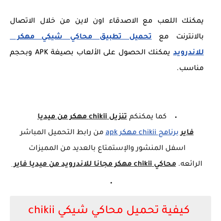
يمكنك اللعب مع الاصدقاء اون لاين من خلال الاتصال
بالانترنت مع
تحميل تطبيق محاكي شيكي مهكر
للاندرويد
يمكنك الحصول على الألعاب بصيغة APK وبحجم
مناسب.
كما يمكنكم
تنزيل chikii مهكر من ميديا
فاير
برنامج chikii مهكر apk
من رابط التحميل المباشر
اسفل المنشور والإستمتاع بالعديد من المميزات
الرائعه.
محاكي chikii مهكر
مجانا للاندرويد
من ميديا فاير
كيفية تحميل محاكي شيكي chikii