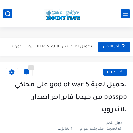
تحميل لعبة Total Football مهكرة 2025 اخر اصدار للأندرويد لعبة...
تحميل تطبيق اورج 2025 مهكر من ميديا فاير تطبيق ORG...
تحميل لعبة دريم ليج الأهلي و الزمالك 2025 التحديث الجديد...
تحميل لعبة بيس PES 2019 للاندرويد بدون نت بحجم نسخه...
أخر الاخبار
تحميل لعبة جاتا GTA 4 IV مهكرة 2025 اخر اصدار...
1
تحميل لعبة جاتا فايس سيتي مهكرة لعبة GTA Vice City...
العاب psp
تحميل لعبة god of war 5 على محاكي
ppsspp من ميديا فاير اخر اصدار
للاندرويد
موني بلص
اخر تحديث :
منذ بضع اعوام
7 دقائق للقراءة