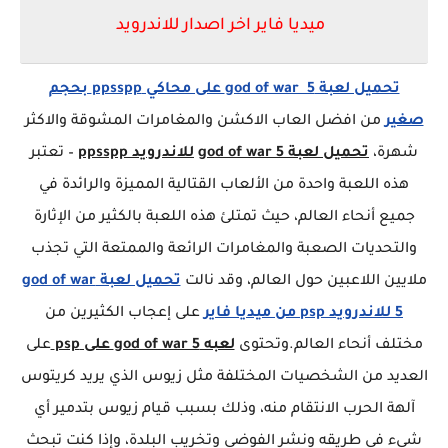
ميديا فاير اخر اصدار للاندرويد
تحميل لعبة god of war 5 على محاكي ppsspp بحجم
صغير
من افضل العاب الاكشن والمغامرات المشوقة والاكثر
شهرة،
تحميل لعبة god of war 5
للاندرويد ppsspp
– تعتبر
هذه اللعبة واحدة من الألعاب القتالية المميزة والرائدة في
جميع أنحاء العالم، حيث تمتلئ هذه اللعبة بالكثير من الإثارة
والتحديات الصعبة والمغامرات الرائعة والممتعة التي تجذب
ملايين اللاعبين حول العالم، وقد نالت
تحميل لعبة god of war
5 للاندرويد psp من ميديا فاير
على إعجاب الكثيرين من
مختلف أنحاء العالم.وتحتوى
لعبه god of war 5 على psp
على
العديد من الشخصيات المختلفة مثل زيوس الذي يريد كريتوس
آلهة الحرب الانتقام منه، وذلك بسبب قيام زيوس بتدمير أي
شيء في طريقه ونشر الفوضى وتخريب البلدة، وإذا كنت تبحث