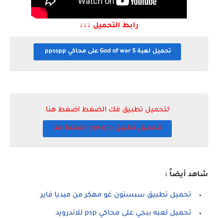
رابط التحميل ↓↓↓
تحميل لعبة God of war 5 على محاكي ppsspp
لتحميل تطبيق فك الضغط اضغط هنا
لتحميل تطبيق ppsspp اضغط هنا
شاهد أيضاً :
تحميل تطبيق سبستون غو مهكر من ميديا فاير
تحميل لعبه ببجي على محاكي psp للاندرويد