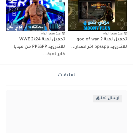
منذ بضع اعوام
منذ بضع اعوام
تحميل لعبة god of war 2
تحميل لعبة WWE 2k24
للاندرويد ppsspp اخر اصدار...
للاندرويد PPSSPP من ميديا
فاير لعبة...
تعليقات
إرسال تعليق