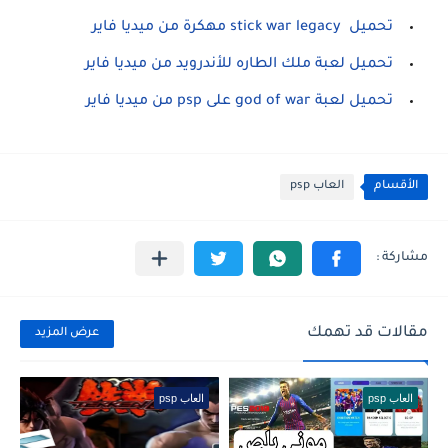
تحميل stick war legacy مهكرة من ميديا فاير
تحميل لعبة ملك الطاره للأندرويد من ميديا فاير
تحميل لعبة god of war على psp من ميديا فاير
الأقسام
العاب psp
مقالات قد تهمك
عرض المزيد
العاب psp
العاب psp