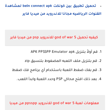
تحميل تطبيق بين كونكت bein connect apk لمشاهدة
القنوات الرياضيه مجانا للاندرويد من ميديا فاير
كيفيه تحميل
god of war 5 للاندرويد psp من ميديا فاير
قم أولاً بتنزيل APK PPSSPP Emulator apk
قم بتنزيل ملف اللعبه المضغوط بتنسيق zip
قم بفك ضغط اللعبة باستخدام أي برنامج فك ضغط
بعد ذلك افتح محاكي PSP وحدد اللعبة وابدأ اللعب.
معلومات لعبة god of war 5 للاندرويد ppsspp من ميديا