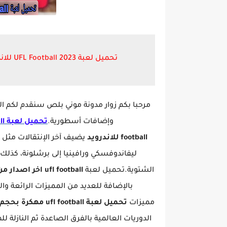
تحميل لعبة UFL Football 2023 للاندرويد بدون نت اخر اصدار بحجم صغير من ميديا فاير
مرحبا بكم زوار مدونة موني بلص سنقدم لكم ال
وإضافات أسطورية.
تحميل لعبة ufl football تعليق عربي
football للاندرويد
يضيف آخر الإنتقالات مثل 
ليفاندوفسكي ورافينيا إلى برشلونة، كذلك إ
الشتوية.تحميل لعبة
ufl football اخر اصدار من ميديا فاير ،ufl football apk mod
بالإضافة للعديد من المميزات الرائعة وال
مميزات
تحميل لعبة ufl football مهكرة بحجم صغير
الدوريات العالمية بالفرق الصاعدة ثم النازلة 