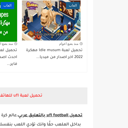
العاب
العاب
منذ بضع اعوام
منذ بضع ا
تحميل لعبة Idle musum مهكرة
2022 اخر اصدار من ميديا...
احدث اصدار
فاير...
تحميل لعبة ufl للهاتف من ميديا فاير بدون نت بحجم صغير
تحميل ufl football بالتعليق عربي
،عالم كرة
بداخل الملعب حقًا وانك تؤدي اللعب بنفس