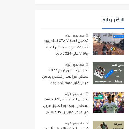
الاكثر زيارة
منذ بضع اعوام
تحميل لعبة GTA V للاندرويد
PPSSPP من ميديا فاير لعبة
جاتا V على psp 2024
منذ بضع اعوام
تحميل تطبيق اورج 2022
مهكر اخر إصدار للاندرويد من
ميديا فاير org apk mod
منذ بضع اعوام
تحميل لعبه بيس pes 2021
لمحاكي ppsspp تعليق عربي
من ميديا فاير برابط مباشر
للأندرويد pes 2021 iso
منذ بضع اعوام
ppsspp