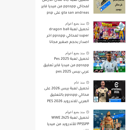
تحميل لعبة جاتا سان أندرس
لمحاكي ppsspp من ميديا فاير
gta san andreas على psp
منذ بضع اعوام
تحميل لعبة dragon ball
super لمحاكي ppsspp اخر
اصدار بحجم صغير مجانا
للاندرويد دراغون بول سوبر
منذ بضع اعوام
psp من ميديا فاير
تحميل لعبة Pes 2025
ppsspp من ميديا فاير تعليق
عربي بيس pes 2025
بالتعليق العربي
منذ عام
تحميل لعبة بيس 2026 على
محاكي ppsspp بالتعليق
العربي للاندرويد PES 2026
تعليق عربي بدون نت بحجم
منذ بضع اعوام
صغير من ميديا فاير
تحميل لعبة WWE 2k25
PPSSPP للأندرويد من ميديا