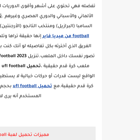
تفضله فهي تحتوي على أشهر وأقوى الدوريات الأو
الألماني والأسباني والدوري المصري وغيرهم .
تحم
السامبا (البرازيل) ومنتخب التانجو (الأرجنتين)
football من ميديا فاير
إنها حقيقة تراها وتل
الفريق الذي أخترته بكل تفاصيله لو أنك ك
تصور نفسك داخل الملعب.تنزيل
Ufl football 2023
ملعب كرة قدم حقيقية
،
تحميل ufl football اخر اصدار 2023
الواقع ليست قدرات أو حركات خيالية لا يستط
كرة قدم حقيقية.مع
تحميل ufl football
بحجم ص
المستخدم أنه يرى ل
مميزات تحميل لعبة ufl football مهكرة للاندرويد من ميديا فاير