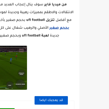
من ميديا فاير
سوف ينال إعجاب العديد من
مع أفضل
تنزيل ufl football
بحجم صغير بأخر 
بحجم
صغير
الأصلي والرهيب شغال على كل
جديدة
لعبة ufl football
وبحجم صغير 
قد يعجبك ايضا