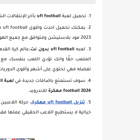
تحميل لعبة
ufl football
بآخر الإنتقالات 
يم
2023 مود بلاستيشن ومتوافق مع جميع الهواتف /
لعبه
ufl football
بدون نت
،عالم كرة القد
الملعب حقًا وانك تؤدي اللعب بنفسك مع
تفضله فهي تحتوي على أشهر وأقوى الدوريات ا
سوف تستمتع باضافات جديدة في
لعبة ufl football بحجم صغير
football 2024 مهكرة
للاندرويد.
تنزيل ufl football مهكرة،
حركة اللاعبين
خيالية لا يستطيع اللاعب الحقيقي عملها فق