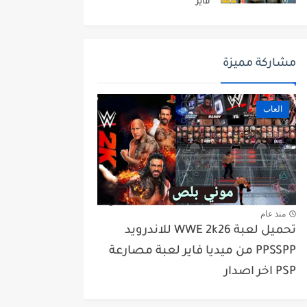
فاير
مشاركة مميزة
العاب
منذ عام
تحميل لعبة WWE 2k26 للاندرويد
PPSSPP من ميديا فاير لعبة مصارعة
PSP اخر اصدار