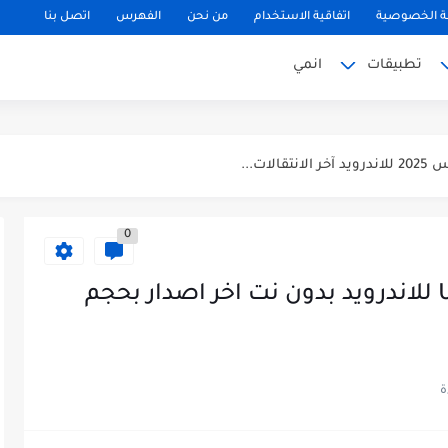
 الخصوصية
اتفاقية الاستخدام
من نحن
الفهرس
اتصل بنا
تطبيقات
انمي
0
لتحديث الجديد...
تحميل لعبة UFL Football 2023 للاندرويد بدون نت اخر اصدار بحجم
ة GTA Vice City...