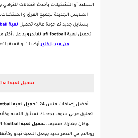
الخطط أو التشكيلات بأحدث انتقالات للنوادي و
الملابس الجديدة لجميع الفرق و المنتخبات.
بستايل جديد ثم جودة عاليه تحميل
لعبة ufl football من ميديا فاير
تحميل
لعبة ufl football للاندرويد
على أكثر من 42 ملعب بجودة عالية مد
من ميديا فاير
أرضيات واقعية رائعة
تحميل لعبة UFL Football للاندرويد من ميديا فاير
أفضل إضافات فتس 24.
تحميل لعبه ufl football للاندرويد
تعليق عربي
سوف يجعلك تعشق اللعبه وكأنها
لوكان جهازك ضعيف.
تحميل لعبة ufl football
رونالدو في النصر جديد يجعل اللعبه تبدو وكأنه