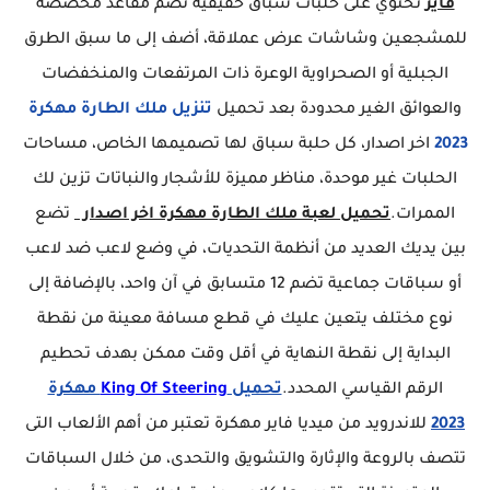
فاير
تحتوي على حلبات سباق حقيقية تضم مقاعد مخصصة
للمشجعين وشاشات عرض عملاقة، أضف إلى ما سبق الطرق
الجبلية أو الصحراوية الوعرة ذات المرتفعات والمنخفضات
والعوائق الغير محدودة بعد تحميل
تنزيل ملك الطارة مهكرة
2023
اخر اصدار، كل حلبة سباق لها تصميمها الخاص، مساحات
الحلبات غير موحدة، مناظر مميزة للأشجار والنباتات تزين لك
الممرات.
تحميل لعبة ملك الطارة مهكرة اخر اصدار
تضع
بين يديك العديد من أنظمة التحديات، في وضع لاعب ضد لاعب
أو سباقات جماعية تضم 12 متسابق في آن واحد، بالإضافة إلى
نوع مختلف يتعين عليك في قطع مسافة معينة من نقطة
البداية إلى نقطة النهاية في أقل وقت ممكن بهدف تحطيم
الرقم القياسي المحدد.
تحميل
King Of Steering
مهكرة
2023
للاندرويد من ميديا فاير مهكرة تعتبر من أهم الألعاب التى
تتصف بالروعة والإثارة والتشويق والتحدى، من خلال السباقات