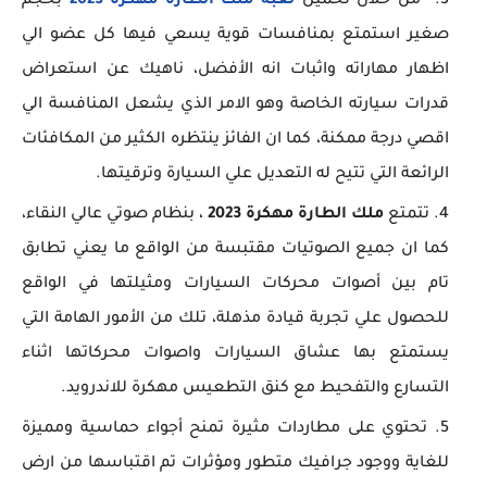
من خلال تحميل
لعبة ملك الطارة مهكرة 2023
بحجم
صغير استمتع بمنافسات قوية يسعي فيها كل عضو الي
اظهار مهاراته واثبات انه الأفضل، ناهيك عن استعراض
قدرات سيارته الخاصة وهو الامر الذي يشعل المنافسة الي
اقصي درجة ممكنة، كما ان الفائز ينتظره الكثير من المكافئات
الرائعة التي تتيح له التعديل علي السيارة وترقيتها.
تتمتع
ملك الطارة مهكرة 2023
، بنظام صوتي عالي النقاء،
كما ان جميع الصوتيات مقتبسة من الواقع ما يعني تطابق
تام بين أصوات محركات السيارات ومثيلتها في الواقع
للحصول علي تجربة قيادة مذهلة، تلك من الأمور الهامة التي
يستمتع بها عشاق السيارات واصوات محركاتها اثناء
التسارع والتفحيط مع كنق التطعيس مهكرة للاندرويد.
تحتوي على مطاردات مثيرة تمنح أجواء حماسية ومميزة
للغاية ووجود جرافيك متطور ومؤثرات تم اقتباسها من ارض