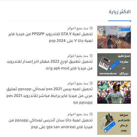
الاكثر زيارة
منذ بضع اعوام
تحميل لعبة GTA V للاندرويد PPSSPP من ميديا فاير
لعبة جاتا V على psp 2024
منذ بضع اعوام
تحميل تطبيق اورج 2022 مهكر اخر إصدار للاندرويد
من ميديا فاير org apk mod
منذ بضع اعوام
تحميل لعبه بيس pes 2021 لمحاكي ppsspp تعليق
عربي من ميديا فاير برابط مباشر للأندرويد pes 2021
iso ppsspp
منذ بضع اعوام
تحميل لعبة جاتا سان أندرس لمحاكي ppsspp من
ميديا فاير gta san andreas على psp