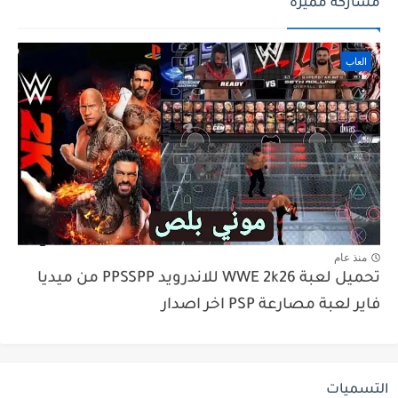
مشاركة مميزة
العاب
منذ عام
تحميل لعبة WWE 2k26 للاندرويد PPSSPP من ميديا
فاير لعبة مصارعة PSP اخر اصدار
التسميات