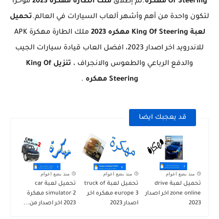
Of Steering
مهكرة
.تم إطلاق
ملك الطارة مهكرة 2023
مؤخراً
لتكون واحدة من أهم وأشهر ألعاب السيارات في العالم.
تحميل
لعبة
King Of Steering
مهكره 2023
ملك الطارة مهكرة APK
للاندرويد اخر اصدار 2023، افضل العاب قيادة سيارات الجيب
والدفع الرباعي والطعوس والانجراف ،
تنزيل
King Of
Steering
مهكره
.
قد يعجبك ايضا
منذ بضع اعوام
منذ بضع اعوام
منذ بضع اعوام
تحميل لعبة drive
تحميل لعبة truck of
تحميل لعبة car
zone online اخر اصدار
europe 3 مهكره اخر
simulator 2 مهكرة
2023
اصدار 2023
2023 اخر اصدار من...